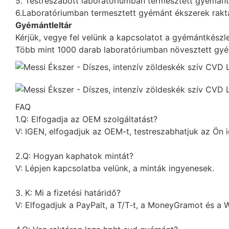
5. Testreszabott laboratóriumban termesztett gyémán
6.Laboratóriumban termesztett gyémánt ékszerek rakt
Gyémántleltár
Kérjük, vegye fel velünk a kapcsolatot a gyémántkészlet 
Több mint 1000 darab laboratóriumban növesztett gyé
FAQ
1.Q: Elfogadja az OEM szolgáltatást?
V: IGEN, elfogadjuk az OEM-t, testreszabhatjuk az Ön i
2.Q: Hogyan kaphatok mintát?
V: Lépjen kapcsolatba velünk, a minták ingyenesek.
3. K: Mi a fizetési határidő?
V: Elfogadjuk a PayPalt, a T/T-t, a MoneyGramot és a 