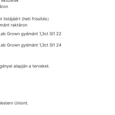
t ékszerek
áron
listájáért (heti frissítés）
mánt raktáron
gényei alapján a terveket.
Western Uniont.