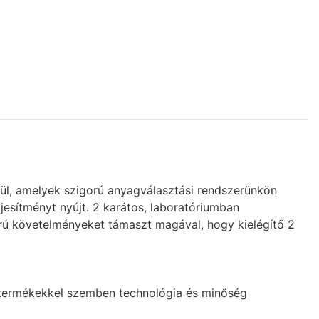
ül, amelyek szigorú anyagválasztási rendszerünkön
ljesítményt nyújt. 2 karátos, laboratóriumban
rú követelményeket támaszt magával, hogy kielégítő 2
ó termékekkel szemben technológia és minőség