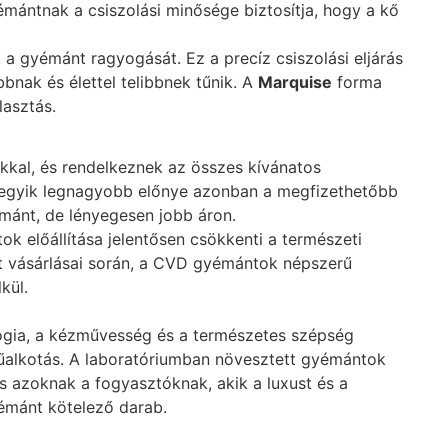
mántnak a csiszolási minősége biztosítja, hogy a kő
 a gyémánt ragyogását. Ez a precíz csiszolási eljárás
bnak és élettel telibbnek tűnik. A
Marquise
forma
lasztás.
kal, és rendelkeznek az összes kívánatos
k egyik legnagyobb előnye azonban a megfizethetőbb
mánt, de lényegesen jobb áron.
 előállítása jelentősen csökkenti a természeti
got vásárlásai során, a CVD gyémántok népszerű
kül.
gia, a kézművesség és a természetes szépség
 műalkotás. A laboratóriumban növesztett gyémántok
s azoknak a fogyasztóknak, akik a luxust és a
émánt kötelező darab.