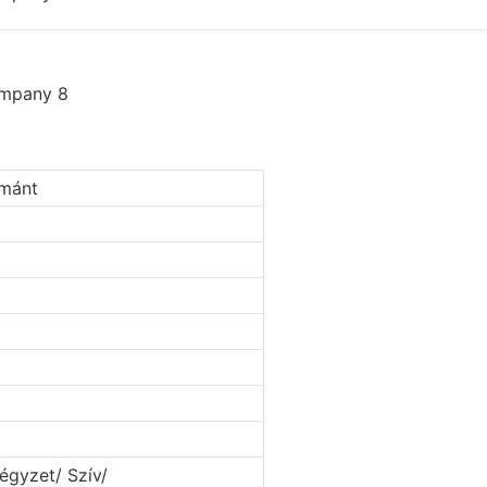
émánt
égyzet/ Szív/