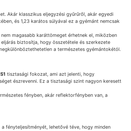
. Akár klasszikus eljegyzési gyűrűről, akár egyedi
ékében, és 1,23 karátos súlyával ez a gyémánt nemcsak
a nem magasabb karáttömeget érhetnek el, miközben
eljárás biztosítja, hogy összetétele és szerkezete
e megkülönböztethetetlen a természetes gyémántokétól.
S1
tisztasági fokozat, ami azt jelenti, hogy
séget észrevenni. Ez a tisztasági szint nagyon keresett
ermészetes fényben, akár reflektorfényben van, a
 a fényteljesítményét, lehetővé téve, hogy minden