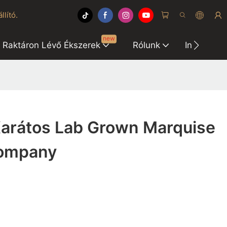
lító.
new
Raktáron Lévő Ékszerek
Rólunk
Informáci
Karátos Lab Grown Marquise
ompany