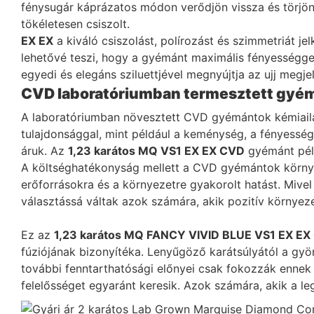
fénysugár káprázatos módon verődjön vissza és törjö
tökéletesen csiszolt.
EX EX
a kiváló csiszolást, polírozást és szimmetriát j
lehetővé teszi, hogy a gyémánt maximális fényességgel 
egyedi és elegáns sziluettjével megnyújtja az ujj megje
CVD laboratóriumban termesztett gyém
A laboratóriumban növesztett CVD gyémántok kémiaila
tulajdonsággal, mint például a keménység, a fényess
áruk. Az
1,23 karátos MQ VS1 EX EX CVD
gyémánt péld
A költséghatékonyság mellett a CVD gyémántok környez
erőforrásokra és a környezetre gyakorolt ​​​​hatást. M
választássá váltak azok számára, akik pozitív környeze
Ez az
1,23 karátos MQ FANCY VIVID BLUE VS1 EX EX
fúziójának bizonyítéka. Lenyűgöző karátsúlyától a gyö
további fenntarthatósági előnyei csak fokozzák ennek 
felelősséget egyaránt keresik. Azok számára, akik a 