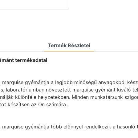
Termék Részletei
yémánt termékadatai
tt marquise gyémántja a legjobb minőségű anyagokból kész
átos, laboratóriumban növesztett marquise gyémánt kiváló te
nálják különféle helyzetekben. Minden munkatársunk szigo
tot készítsen az Ön számára.
t marquise gyémántja több előnnyel rendelkezik a hasonl