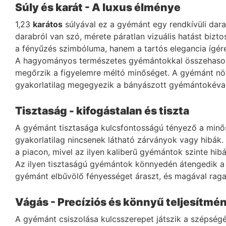
Súly és karát - A luxus élménye
1,23
karátos
súlyával ez a gyémánt egy rendkívüli dara
darabról van szó, mérete páratlan vizuális hatást biz
a fényűzés szimbóluma, hanem a tartós elegancia ígéret
A hagyományos természetes gyémántokkal összehasonl
megőrzik a figyelemre méltó minőséget. A gyémánt n
gyakorlatilag megegyezik a bányászott gyémántokéval.
Tisztaság - kifogástalan és tiszta
A gyémánt tisztasága kulcsfontosságú tényező a minő
gyakorlatilag nincsenek látható zárványok vagy hibák. M
a piacon, mivel az ilyen kaliberű gyémántok szinte hib
Az ilyen tisztaságú gyémántok könnyedén átengedik a f
gyémánt elbűvölő fényességet áraszt, és magával ragad
Vágás - Precíziós és könnyű teljesítmé
A gyémánt csiszolása kulcsszerepet játszik a szépségé