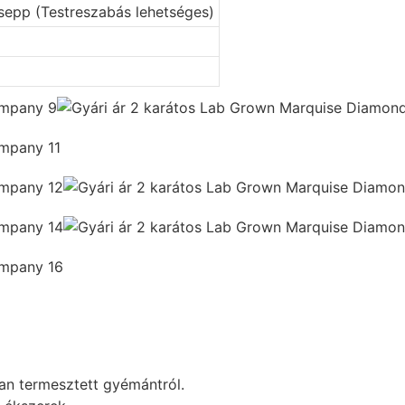
epp (Testreszabás lehetséges)
an termesztett gyémántról.