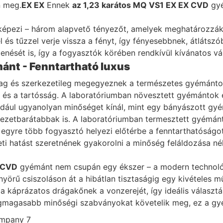
n meg.
EX EX
Ennek
az 1,23 karátos MQ VS1 EX EX CVD
gyé
elképezi – három alapvető tényezőt, amelyek meghatározzák
és tűzzel verje vissza a fényt, így fényesebbnek, átlátszób
lenését is, így a fogyasztók körében rendkívül kívánatos vá
ánt - Fenntartható luxus
g és szerkezetileg megegyeznek a természetes gyémántok
ég és a tartósság. A laboratóriumban növesztett gyémánto
ául ugyanolyan minőséget kínál, mint egy bányászott gyé
etbarátabbak is. A laboratóriumban termesztett gyémántok
ivel egyre több fogyasztó helyezi előtérbe a fenntarthatósá
ti hatást szeretnének gyakorolni a minőség feláldozása nél
 CVD
gyémánt nem csupán egy ékszer – a modern technoló
nyörű csiszoláson át a hibátlan tisztaságig egy kivételes
a káprázatos drágakőnek a vonzerejét, így ideális választá
legmagasabb minőségi szabványokat követelik meg, ez a gy