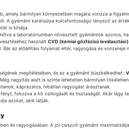
b, amely bármilyen környezetben magára vonzza a figyelmet
tosít. A gyémánt karátsúlya kulcsfontosságú tényező az ért
ét is kínálja.
ítva a laboratóriumban növesztett gyémántok azonos, h
övesztéséhez használt
CVD (kémiai gőzfázisú leválasztási)
 Bár az előállítási folyamat eltér, ragyogása és vonzerej
ségének megítélésében, és ez a gyémánt büszkélkedhet...
V
ég nagyítás alatt is szinte lehetetlen bármilyen tökéletlen
átlanok, káprázatos, hibátlan ragyogást árasztanak.
ényt, fokozva a kő csillogását és tisztaságát. Akár lágy t
ja azokat, akik látják.
ny
ben és ragyogásában. A jól csiszolt gyémánt maximalizálja