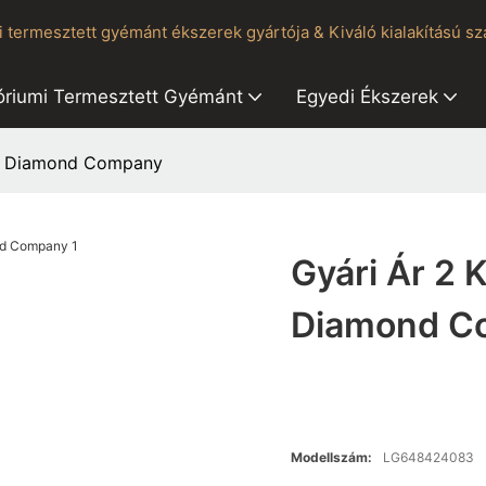
termesztett gyémánt ékszerek gyártója & Kiváló kialakítású szál
óriumi Termesztett Gyémánt
Egyedi Ékszerek
se Diamond Company
Gyári Ár 2 
Diamond C
Modellszám:
LG648424083