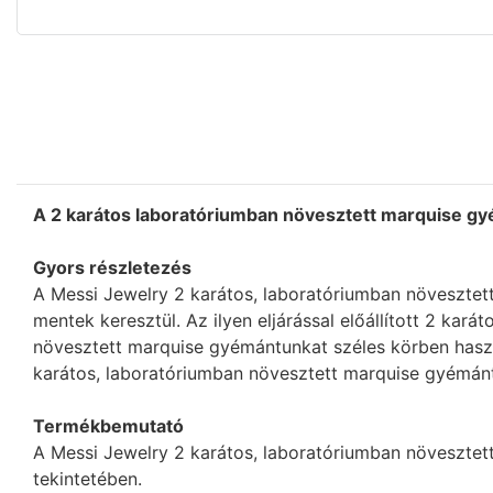
A 2 karátos laboratóriumban növesztett marquise g
Gyors részletezés
A Messi Jewelry 2 karátos, laboratóriumban növeszte
mentek keresztül. Az ilyen eljárással előállított 2 kar
növesztett marquise gyémántunkat széles körben hasz
karátos, laboratóriumban növesztett marquise gyémán
Termékbemutató
A Messi Jewelry 2 karátos, laboratóriumban növesztet
tekintetében.