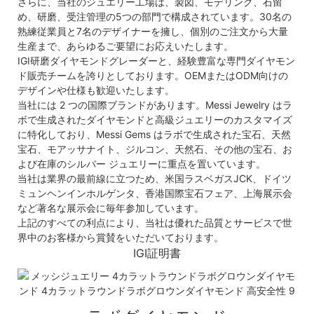
さらに、当社のジュエリー工場は、製図、モデリング、石留
め、研磨、受注管理の5つの部門で構成されています。30名の
熟練従業員と7名のデザイナーを擁し、個別のご注文から大量
生産まで、あらゆるご要望にお応えいたします。
IGI研磨ダイヤモンドグレーダーと、経験豊富な専門ダイヤモン
ド販売チームを誇りとしております。OEMまたはODM向けの
デザインや仕様も歓迎いたします。
当社には 2 つの国際ブランドがあります。Messi Jewelry はラ
ボで生成されたダイヤモンドと高級ジュエリーのカスタマイズ
に特化しており、Messi Gems はラボで生成された宝石、天然
宝石、モアッサナイト、ジルコン、天然石、その他の宝石、お
よび在庫のシルバー ジュエリーに重点を置いています。
当社は業界の最前線に立つため、米国ラスベガスJCK、ドイツ
ミュンヘンインホルゲンタ、香港国際宝石フェア、上海展示会
など著名な展示会に毎年参加しています。
上記のすべての利点により、当社は優れた品質とサービスで世
界中のお客様から賞賛をいただいております。
IGI証明書