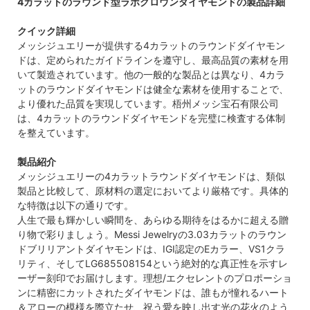
4カラットのラウンド型ラボグロウンダイヤモンドの製品詳細
クイック詳細
メッシジュエリーが提供する4カラットのラウンドダイヤモン
ドは、定められたガイドラインを遵守し、最高品質の素材を用
いて製造されています。他の一般的な製品とは異なり、4カラ
ットのラウンドダイヤモンドは健全な素材を使用することで、
より優れた品質を実現しています。梧州メッシ宝石有限公司
は、4カラットのラウンドダイヤモンドを完璧に検査する体制
を整えています。
製品紹介
メッシジュエリーの4カラットラウンドダイヤモンドは、類似
製品と比較して、原材料の選定においてより厳格です。具体的
な特徴は以下の通りです。
人生で最も輝かしい瞬間を、あらゆる期待をはるかに超える贈
り物で彩りましょう。Messi Jewelryの3.03カラットのラウン
ドブリリアントダイヤモンドは、IGI認定のEカラー、VS1クラ
リティ、そしてLG685508154という絶対的な真正性を示すレ
ーザー刻印でお届けします。理想/エクセレントのプロポーショ
ンに精密にカットされたダイヤモンドは、誰もが憧れるハート
＆アローの模様を際立たせ、祝う愛を映し出す光の花火のよう