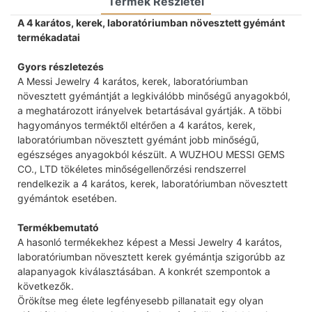
Termék Részletei
A 4 karátos, kerek, laboratóriumban növesztett gyémánt
termékadatai
Gyors részletezés
A Messi Jewelry 4 karátos, kerek, laboratóriumban
növesztett gyémántját a legkiválóbb minőségű anyagokból,
a meghatározott irányelvek betartásával gyártják. A többi
hagyományos terméktől eltérően a 4 karátos, kerek,
laboratóriumban növesztett gyémánt jobb minőségű,
egészséges anyagokból készült. A WUZHOU MESSI GEMS
CO., LTD tökéletes minőségellenőrzési rendszerrel
rendelkezik a 4 karátos, kerek, laboratóriumban növesztett
gyémántok esetében.
Termékbemutató
A hasonló termékekhez képest a Messi Jewelry 4 karátos,
laboratóriumban növesztett kerek gyémántja szigorúbb az
alapanyagok kiválasztásában. A konkrét szempontok a
következők.
Örökítse meg élete legfényesebb pillanatait egy olyan