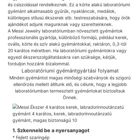
és csiszolással rendelkeznek. Ez a körte alakú laboratóriumi
gyémánt alkalmasabb gyűrűk, nyakláncok, medálok,
különleges stílusú ékszerek stb. testreszabására, hogy örök
ajándékot adjunk magunknak vagy szeretteinknek.
A Messi Jewelry laboratóriumban növesztett gyémántok
professzionális gyártója, különböző formájú, például kerek,
ovális, körte és szív alakú gyémántokkal, raktáron, 0,3-tól
20 karátos méretben. Ha laboratóriumi gyémántokra vagy
egyedi ékszerszolgáltatásokra van szüksége, kérjük,
forduljon hozzánk bizalommal.
Laboratóriumi gyémántgyártási folyamat
Minden gyémántot magas minőségi szabványok és szigorú
ellenőrzés mellett állítunk elő, és célunk, hogy a legjobb
laboratóriumban termesztett gyémántokat biztosítsuk
Önnek.
1. Szkenneld be a nyersanyagot
* Fejlett szaringép