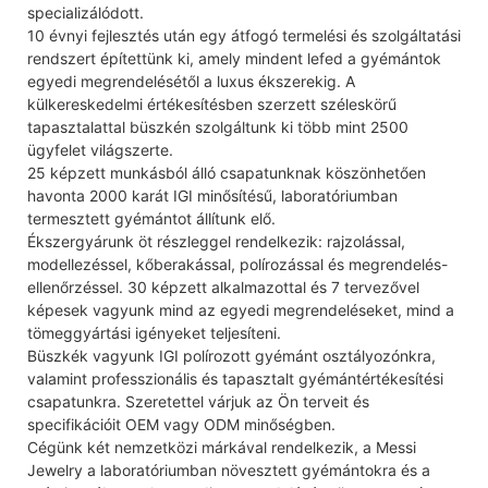
specializálódott.
10 évnyi fejlesztés után egy átfogó termelési és szolgáltatási
rendszert építettünk ki, amely mindent lefed a gyémántok
egyedi megrendelésétől a luxus ékszerekig. A
külkereskedelmi értékesítésben szerzett széleskörű
tapasztalattal büszkén szolgáltunk ki több mint 2500
ügyfelet világszerte.
25 képzett munkásból álló csapatunknak köszönhetően
havonta 2000 karát IGI minősítésű, laboratóriumban
termesztett gyémántot állítunk elő.
Ékszergyárunk öt részleggel rendelkezik: rajzolással,
modellezéssel, kőberakással, polírozással és megrendelés-
ellenőrzéssel. 30 képzett alkalmazottal és 7 tervezővel
képesek vagyunk mind az egyedi megrendeléseket, mind a
tömeggyártási igényeket teljesíteni.
Büszkék vagyunk IGI polírozott gyémánt osztályozónkra,
valamint professzionális és tapasztalt gyémántértékesítési
csapatunkra. Szeretettel várjuk az Ön terveit és
specifikációit OEM vagy ODM minőségben.
Cégünk két nemzetközi márkával rendelkezik, a Messi
Jewelry a laboratóriumban növesztett gyémántokra és a