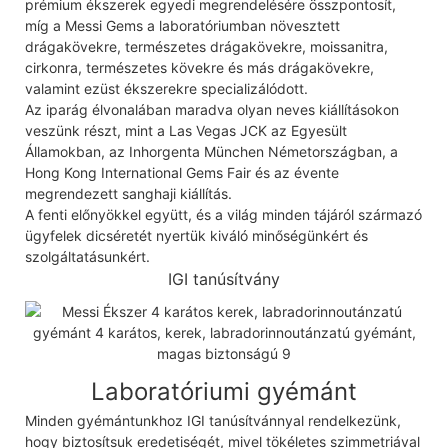
prémium ékszerek egyedi megrendelésére összpontosít,
míg a Messi Gems a laboratóriumban növesztett
drágakövekre, természetes drágakövekre, moissanitra,
cirkonra, természetes kövekre és más drágakövekre,
valamint ezüst ékszerekre specializálódott.
Az iparág élvonalában maradva olyan neves kiállításokon
veszünk részt, mint a Las Vegas JCK az Egyesült
Államokban, az Inhorgenta München Németországban, a
Hong Kong International Gems Fair és az évente
megrendezett sanghaji kiállítás.
A fenti előnyökkel együtt, és a világ minden tájáról származó
ügyfelek dicséretét nyertük kiváló minőségünkért és
szolgáltatásunkért.
IGI tanúsítvány
Laboratóriumi gyémánt
Minden gyémántunkhoz IGI tanúsítvánnyal rendelkezünk,
hogy biztosítsuk eredetiségét, mivel tökéletes szimmetriával