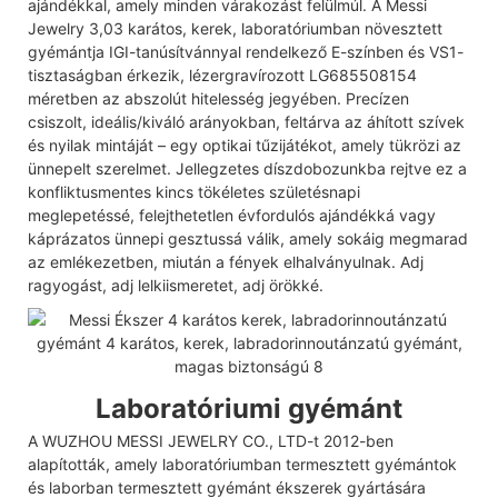
ajándékkal, amely minden várakozást felülmúl. A Messi
Jewelry 3,03 karátos, kerek, laboratóriumban növesztett
gyémántja IGI-tanúsítvánnyal rendelkező E-színben és VS1-
tisztaságban érkezik, lézergravírozott LG685508154
méretben az abszolút hitelesség jegyében. Precízen
csiszolt, ideális/kiváló arányokban, feltárva az áhított szívek
és nyilak mintáját – egy optikai tűzijátékot, amely tükrözi az
ünnepelt szerelmet. Jellegzetes díszdobozunkba rejtve ez a
konfliktusmentes kincs tökéletes születésnapi
meglepetéssé, felejthetetlen évfordulós ajándékká vagy
káprázatos ünnepi gesztussá válik, amely sokáig megmarad
az emlékezetben, miután a fények elhalványulnak. Adj
ragyogást, adj lelkiismeretet, adj örökké.
Laboratóriumi gyémánt
A WUZHOU MESSI JEWELRY CO., LTD-t 2012-ben
alapították, amely laboratóriumban termesztett gyémántok
és laborban termesztett gyémánt ékszerek gyártására