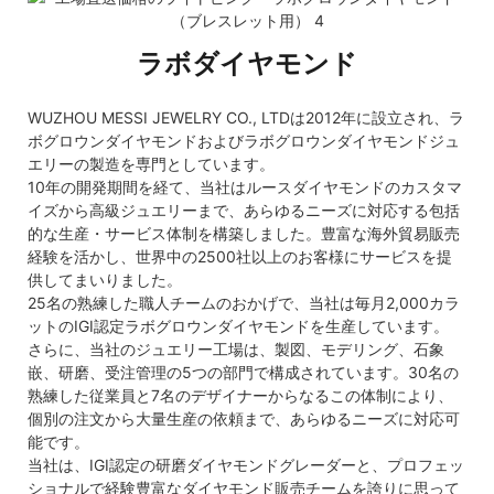
ラボダイヤモンド
WUZHOU MESSI JEWELRY CO., LTDは2012年に設立され、ラ
ボグロウンダイヤモンドおよびラボグロウンダイヤモンドジュ
エリーの製造を専門としています。
10年の開発期間を経て、当社はルースダイヤモンドのカスタマ
イズから高級ジュエリーまで、あらゆるニーズに対応する包括
的な生産・サービス体制を構築しました。豊富な海外貿易販売
経験を活かし、世界中の2500社以上のお客様にサービスを提
供してまいりました。
25名の熟練した職人チームのおかげで、当社は毎月2,000カラ
ットのIGI認定ラボグロウンダイヤモンドを生産しています。
さらに、当社のジュエリー工場は、製図、モデリング、石象
嵌、研磨、受注管理の5つの部門で構成されています。30名の
熟練した従業員と7名のデザイナーからなるこの体制により、
個別の注文から大量生産の依頼まで、あらゆるニーズに対応可
能です。
当社は、IGI認定の研磨ダイヤモンドグレーダーと、プロフェッ
ショナルで経験豊富なダイヤモンド販売チームを誇りに思って