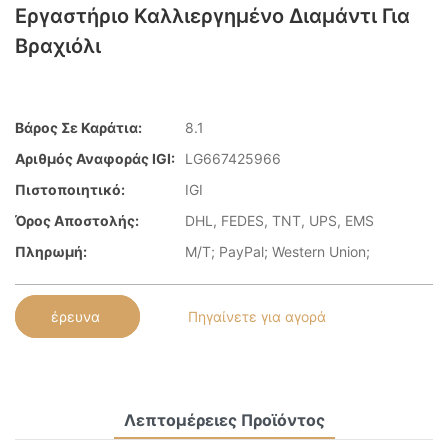
Εργαστήριο Καλλιεργημένο Διαμάντι Για
Βραχιόλι
Βάρος Σε Καράτια:
8.1
Αριθμός Αναφοράς IGI:
LG667425966
Πιστοποιητικό:
IGI
Όρος Αποστολής:
DHL, FEDES, TNT, UPS, EMS
Πληρωμή:
Μ/Τ; PayPal; Western Union;
έρευνα
Πηγαίνετε για αγορά
Λεπτομέρειες Προϊόντος