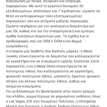
διακόσμηση με πέτρα, στίλβωση και επίβλεψη
παραγγελιών. Με αυτό το εργατικό δυναμικό 30
εξειδικευμένων υπαλλήλων και 7 σχεδιαστών, είμαστε σε
θέση να εκπληρώσουμε τόσο εξατομικευμένες
παραγγελίες όσο και αιτήματα μαζικής παραγωγής.
Είμαστε περήφανοι για τον γυαλισμένο διαμαντόμετρό
μας IGI, καθώς και για την επαγγελματική και έμπειρη
ομάδα πωλήσεων διαμαντιών μας. Τα σχέδια και οι
προδιαγραφές σας για OEM ή ODM είναι θερμά
ευπρόσδεκτα.
Η εταιρεία μας διαθέτει δύο διεθνείς μάρκες: η Messi
Jewelry επικεντρώνεται σε διαμάντια που καλλιεργούνται
σε εργαστήριο και σε κοσμήματα υψηλής ποιότητας κατά
παραγγελία, ενώ η Messi Gems επικεντρώνεται σε
πολύτιμους λίθους που καλλιεργούνται σε εργαστήριο,
φυσικούς πολύτιμους λίθους, μοϊσανίτη, ζιρκόνιο, φυσικές
πέτρες και άλλους πολύτιμους λίθους, καθώς και
ασημένια κοσμήματα.
Για να δηλώσουμε ότι βρισκόμαστε στην πρώτη γραμμή
του κλάδου, συμμετέχουμε σε φημισμένες εκθέσεις όπως
η Las Vegas JCK στις Ηνωμένες Πολιτείες, η Inhorgenta
Munich στη Γερμανία, η Διεθνής Έκθεση Πολύτιμων Λίθων