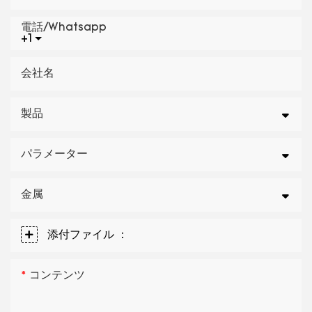
電話/whatsapp
+1
会社名
製品
パラメーター
金属
添付ファイル ：
コンテンツ