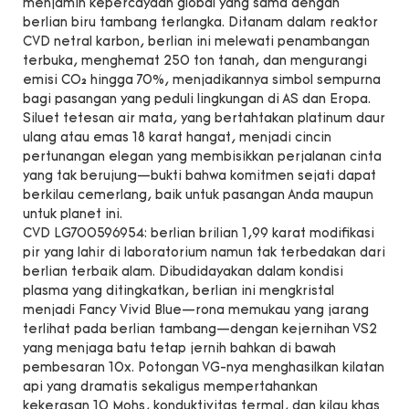
menjamin kepercayaan global yang sama dengan
berlian biru tambang terlangka. Ditanam dalam reaktor
CVD netral karbon, berlian ini melewati penambangan
terbuka, menghemat 250 ton tanah, dan mengurangi
emisi CO₂ hingga 70%, menjadikannya simbol sempurna
bagi pasangan yang peduli lingkungan di AS dan Eropa.
Siluet tetesan air mata, yang bertahtakan platinum daur
ulang atau emas 18 karat hangat, menjadi cincin
pertunangan elegan yang membisikkan perjalanan cinta
yang tak berujung—bukti bahwa komitmen sejati dapat
berkilau cemerlang, baik untuk pasangan Anda maupun
untuk planet ini.
CVD LG700596954: berlian brilian 1,99 karat modifikasi
pir yang lahir di laboratorium namun tak terbedakan dari
berlian terbaik alam. Dibudidayakan dalam kondisi
plasma yang ditingkatkan, berlian ini mengkristal
menjadi Fancy Vivid Blue—rona memukau yang jarang
terlihat pada berlian tambang—dengan kejernihan VS2
yang menjaga batu tetap jernih bahkan di bawah
pembesaran 10x. Potongan VG-nya menghasilkan kilatan
api yang dramatis sekaligus mempertahankan
kekerasan 10 Mohs, konduktivitas termal, dan kilau khas