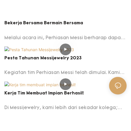
Bekerja Bersama Bermain Bersama
Melalui acara ini, Perhiasan Messi berharap dapat
membangun suasana tim yang positif dan energik,
mendorong kerja sama dan komunikasi di antara
Pesta Tahunan Messijewelry 2023
karyawan, dan meningkatkan kualitas dan daya
saing karyawan secara keseluruhan, sehingga
Kegiatan tim Perhiasan Messi telah dimulai. Kami
lebih baik melayani pelanggan dan meningkatkan
adalah kelompok yang bersatu dan ramah yang
citra dan kredibilitas perusahaan.
saling membantu. Berpartisipasi dalam kegiatan ini
Kerja Tim Membuat Impian Berhasil!
setelah bekerja untuk meningkatkan hubungan
kita.
Di Messijewelry, kami lebih dari sekadar kolega;
Kami adalah keluarga.