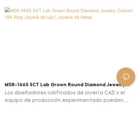
MSR-1665 5CT Lab Grown Round Diamond Jewelry
Custom 18K Ring Joyería De Lujo | Joyería De Messi
Los diseñadores calificados de joyería CAD y el
equipo de producción experimentado pueden
diseñar y hacer diseños de joyería personalizados
basados ​​en sus preferencias y presupuesto. Moq: 1
pieza.