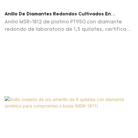
Anillo De Diamantes Redondos Cultivados En
Laboratorio De 1,5 Quilates Con Platino PT950 Y
Anillo MSR-1812 de platino PT950 con diamante
Certificado IGI MSR-1812
redondo de laboratorio de 1,5 quilates, certificado
IGI, joyería Messi