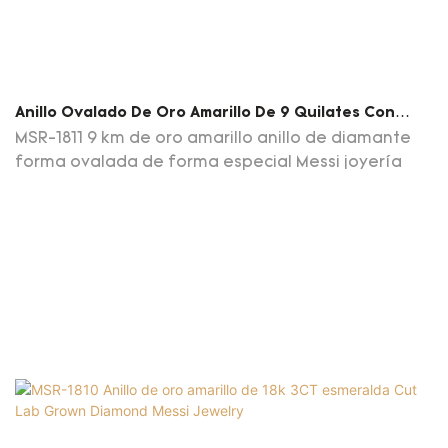
Anillo Ovalado De Oro Amarillo De 9 Quilates Con
Diamante Sintético Para Compromiso O Boda (MSR-
MSR-1811 9 km de oro amarillo anillo de diamante
1811)
forma ovalada de forma especial Messi joyería