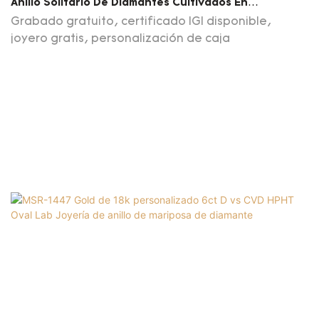
Anillo Solitario De Diamantes Cultivados En
Laboratorio En Forma De Corazón En Oro Blanco De
Grabado gratuito, certificado IGI disponible,
18 Quilates MSR-1814
joyero gratis, personalización de caja