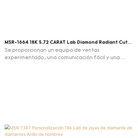
MSR-1664 18K 5.72 CARAT Lab Diamond Radiant Cut
Ring De Compromiso De Oro Rosa | Joyería De Messi
Se proporcionan un equipo de ventas
experimentado, una comunicación fácil y una
respuesta/cotización rápida, consejos
profesionales sobre joyas y mercado.