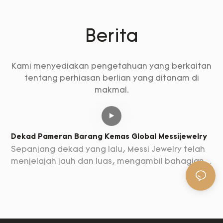
Berita
Kami menyediakan pengetahuan yang berkaitan
tentang perhiasan berlian yang ditanam di
makmal.
Dekad Pameran Barang Kemas Global Messijewelry
Sepanjang dekad yang lalu, Messi Jewelry telah
menjelajah jauh dan luas, mengambil bahagian
dalam pelbagai pameran barang kemas di
M
seluruh dunia.