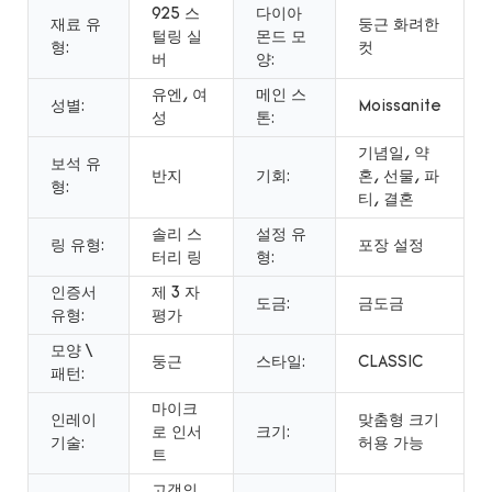
925 스
다이아
재료 유
둥근 화려한
털링 실
몬드 모
형:
컷
버
양:
유엔, 여
메인 스
성별:
Moissanite
성
톤:
기념일, 약
보석 유
반지
기회:
혼, 선물, 파
형:
티, 결혼
솔리 스
설정 유
링 유형:
포장 설정
터리 링
형:
인증서
제 3 자
도금:
금도금
유형:
평가
모양 \
둥근
스타일:
CLASSIC
패턴:
마이크
인레이
맞춤형 크기
로 인서
크기:
기술:
허용 가능
트
고객의