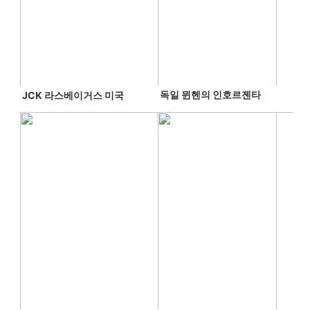
독일
 뮌헨의 인호르젠타
JCK 라스베이거스 
미국