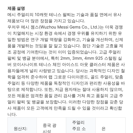
제품 설명
메시 주얼리의 10캐럿 테니스 팔찌는 기술과 품질 면에서 유사
제품보다 더 많은 장점을 가지고 있습니다.
우저우 메시 젬스(Wuzhou Messi Gems Co., Ltd.)는 더욱 경쟁
이 치열해지는 시장 환경 속에서 경쟁 우위를 유지하기 위한 유
일한 방법은 연구 개발 역량을 강화하고, 기술을 개선하며, 신제
품을 개발하는 것임을 잘 알고 있습니다. 첨단 기술은 고효율 제
조 공정에 기여한다는 것이 이미 입증되었습니다. 고급 주얼리
팔찌 및 뱅글 분야에서, 특히 2mm, 3mm, 4mm 925 스털링 실
버 모이사나이트 테니스 체인 아이스드 아웃 클러스터 제품은 사
용자들에게 널리 사랑받고 있습니다. 당사는 과학적인 디자인 철
학을 엄격히 준수하여 랩 그로운 다이아몬드, 골드 주얼리, 맞춤
주얼리 등 다양한 제품을 독창적인 디자인과 편리한 사용성을 바
탕으로 제작합니다. 또한, 저급 원자재는 절대 사용하지 않으며,
모든 제품은 엄격한 품질 관리 검사를 거쳐 최고 품질의 고급 주
얼리 팔찌 및 뱅글을 보장합니다. 이러한 다양한 장점을 갖춘 당
사 제품이 모든 고객에게 만족을 드릴 수 있을 것이라고 확신합
니다.
주얼리
중국 광
원산지:
주요 소
은
시성