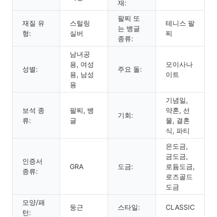
재:
팔찌 또
재질 유
스털링
테니스 팔
는 뱅글
형:
실버
찌
종류:
남녀공
용, 여성
모이사나
성별:
주요 돌:
용, 남성
이트
용
기념일,
보석 종
팔찌, 뱅
약혼, 선
기회:
류:
글
물, 결혼
식, 파티
은도금,
금도금,
인증서
GRA
도금:
로듐도금,
종류:
로즈골드
도금
모양/패
둥근
스타일:
CLASSIC
턴: