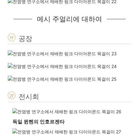
메시 주얼리에 대하여
공장
1F
전시회
2F
독일 뮌헨의 인호르젠타