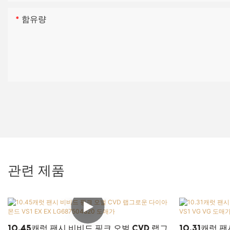
함유량
관련 제품
10.45캐럿 팬시 비비드 핑크 오벌 CVD 랩그
10.31캐럿 