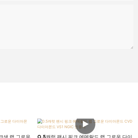
크색 랩 그로운
0.5캐럿 팬시 핑크 에메랄드 랩 그로운 다이