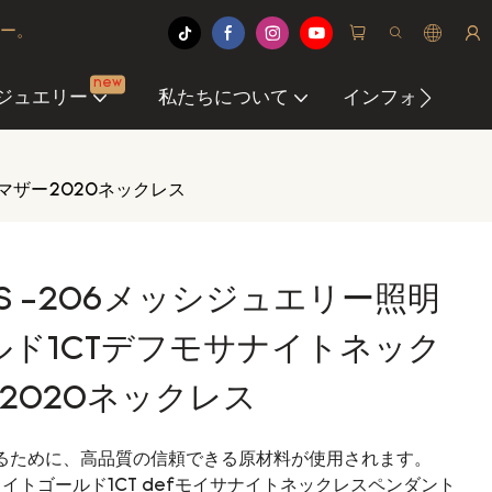
ヤー。
new
ジュエリー
私たちについて
インフォメーショ
トマザー2020ネックレス
S -206メッシジュエリー照明
ールド1CTデフモサナイトネック
2020ネックレス
るために、高品質の信頼できる原材料が使用されます。
ホワイトゴールド1CT defモイサナイトネックレスペンダント