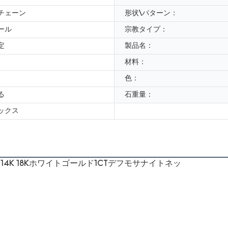
チェーン
形状\パターン：
ール
宗教タイプ：
定
製品名：
材料：
色：
る
石重量：
ックス