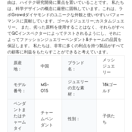
由は、ハイテク研究開発に重点を置いていることです。 私たち
は、科学デザインの概念に厳密に固執しています。これは、ラ
ボGrowdダイヤモンドのユニークな外観と使いやすいパフォー
マンスに貢献しています。ゴールドジュエリー;カスタムジュエ
リー。 また、劣った原料を使用することはなく、それらがすべ
てQCインスペクターによってテストされるようにし、それに
よってファッションジュエリーペンダント&チャームの品質を
保証します。 私たちは、非常に多くの利点を持つ製品がすべて
の顧客に利益をもたらすことができると考えています。
メッシ
原産
ブランド
中国
ジュエ
地：
名：
リー
ジュエリー
モデル
MS-
18kゴー
の主な素
番号：
015
ルド
材：
ペンダ
ントま
チャー
たはチ
子供た
ムペン
性別：
ャーム
ち
ダント
タイ