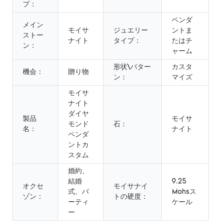
プ：
ペンダ
メイン
モイサ
ジュエリー
ントま
ストー
ナイト
タイプ：
たはチ
ン：
ャーム
形状\パター
カスタ
機会：
贈り物
ン：
マイズ
モイサ
ナイト
ダイヤ
製品
モイサ
モンド
石：
名：
ナイト
ペンダ
ントカ
スタム
婚約、
結婚
9.25
オクセ
モイサナイ
式、パ
Mohsス
ゾン：
トの硬度：
ーティ
ケール
ー