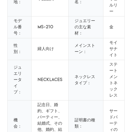
地：
名：
ルリ
ー
モデ
ジュエリー
ル番
MS-210
の主な素
金
号：
材：
モイ
性
メインスト
婦人向け
サナ
別：
ーン：
イト
ステ
ジュ
ート
エリ
ネックレス
メン
ータ
NECKLACES
タイプ：
トネ
イ
ック
プ：
レス
記念日、婚
約、ギフト、
サー
パーティー、
ドパ
機
証明書の種
結婚式、その
ーテ
会：
類：
他、婚約、結
ィの