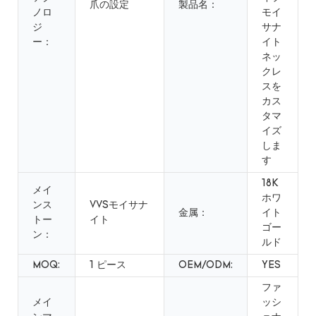
爪の設定
製品名：
ノロ
モイ
ジ
サナ
ー：
イト
ネッ
クレ
スを
カス
タマ
イズ
しま
す
18K
メイ
ホワ
ンス
VVSモイサナ
金属：
イト
トー
イト
ゴー
ン：
ルド
MOQ:
1 ピース
OEM/ODM:
YES
ファ
メイ
ッシ