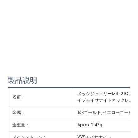
製品説明
メッシジュエリーMS-210カ
名前：
イプモイサナイトネックレス
金属：
18kゴールド;イエローゴー
金重量：
Aprox 2.47g
メインストーン：
VVSモイサナイト