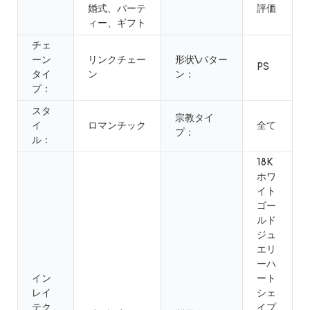
婚式、パーテ
評価
ィー、ギフト
チェ
ーン
リンクチェー
形状\パター
PS
タイ
ン
ン：
プ：
スタ
宗教タイ
イ
ロマンチック
全て
プ：
ル：
18K
ホワ
イト
ゴー
ルド
ジュ
エリ
ーハ
イン
ート
レイ
シェ
テク
イプ