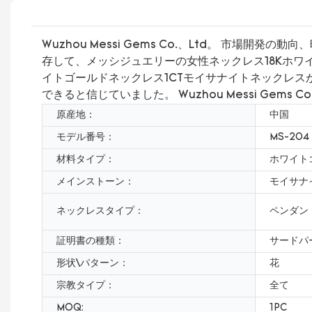
Wuzhou Messi Gems Co.、Ltd。 
存して、メッシジュエリーの女性ネックレス18Kホワ
イトゴールドネックレス1CTモイサナイトネックレ
できると信じていました。 Wuzhou Messi Gem
原産地：
中国
モデル番号：
MS-204
材料タイプ：
ホワイト
メインストーン：
モイサナ
ネックレスタイプ：
ペンダン
証明書の種類：
サードパ
形状\パターン：
花
宗教タイプ：
全て
MOQ:
1PC