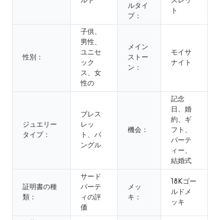
ルド
スレッ
ルタイ
ト
プ：
子供、
男性、
メイン
ユニセ
モイサ
性別：
ストー
ック
ナイト
ン：
ス、女
性の
記念
日、婚
ブレス
約、ギ
ジュエリー
レッ
機会：
フト、
タイプ：
ト、バ
パーテ
ングル
ィー、
結婚式
サード
18Kゴー
証明書の種
パーテ
メッ
ルドメ
類：
ィの評
キ：
ッキ
価