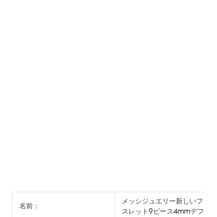
メッシジュエリー新しいファッ
名前：
スレット9ピース4mmデフモ