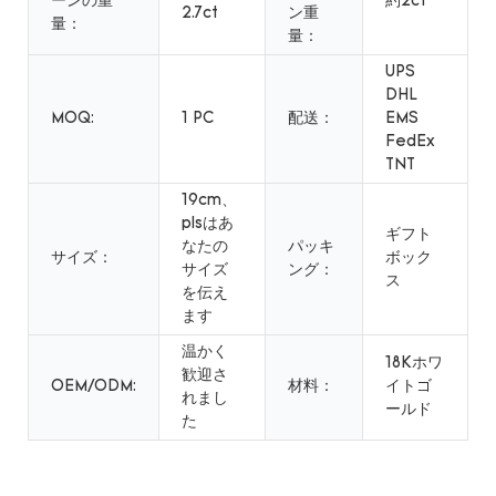
ーンの重
約2ct
2.7ct
ン重
量：
量：
UPS
DHL
MOQ:
1 PC
配送：
EMS
FedEx
TNT
19cm、
plsはあ
ギフト
なたの
パッキ
サイズ：
ボック
サイズ
ング：
ス
を伝え
ます
温かく
18Kホワ
歓迎さ
OEM/ODM:
材料：
イトゴ
れまし
ールド
た