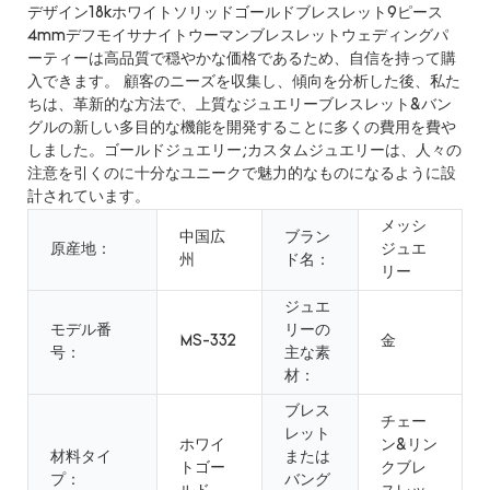
デザイン18kホワイトソリッドゴールドブレスレット9ピース
4mmデフモイサナイトウーマンブレスレットウェディングパ
ーティーは高品質で穏やかな価格であるため、自信を持って購
入できます。 顧客のニーズを収集し、傾向を分析した後、私た
ちは、革新的な方法で、上質なジュエリーブレスレット&バン
グルの新しい多目的な機能を開発することに多くの費用を費や
しました。ゴールドジュエリー;カスタムジュエリーは、人々の
注意を引くのに十分なユニークで魅力的なものになるように設
計されています。
メッシ
中国広
ブラン
原産地：
ジュエ
州
ド名：
リー
ジュエ
モデル番
リーの
MS-332
金
号：
主な素
材：
ブレス
チェー
レット
ホワイ
ン&リン
材料タイ
または
トゴー
クブレ
プ：
バング