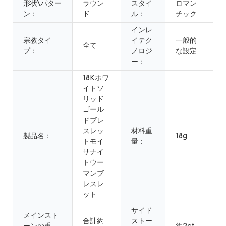
形状\パター
ラウン
スタイ
ロマン
ン：
ド
ル：
チック
インレ
宗教タイ
イテク
一般的
全て
プ：
ノロジ
な設定
ー：
18Kホワ
イトソ
リッド
ゴール
ドブレ
スレッ
材料重
製品名：
18g
トモイ
量：
サナイ
トウー
マンブ
レスレ
ット
サイド
メインスト
合計約
ストー