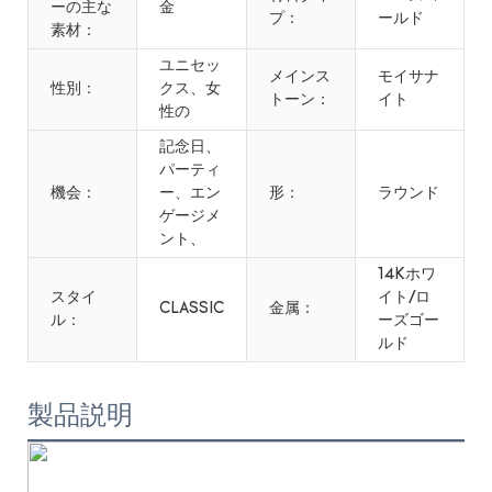
ーの主な
金
プ：
ールド
素材：
ユニセッ
メインス
モイサナ
性別：
クス、女
トーン：
イト
性の
記念日、
パーティ
機会：
ー、エン
形：
ラウンド
ゲージメ
ント、
14Kホワ
スタイ
イト/ロ
CLASSIC
金属：
ル：
ーズゴー
ルド
製品説明