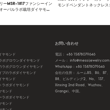
ーMSR-1817ファンシーイン
モンドペンダントネックレス
オーバルラボ栽培ダイヤモン
ッシジュエリー
マイズジュエリー4.28ct
お問い合わせ
イヤモンド
電話： +86 15878079646
のラボグロウンダイヤモンド
メール：
info@messijewelry.com
トのラボグロウンダイヤモンド
WhatsApp：+86 15878079646
イプのラボダイヤモンド
会社の住所： ルームB5、B6、B7、
イヤモンド
B8、ビルディング2、No。 137、
トラボダイヤモンド
Xinxing 2nd Road、Wuzhou、
ヤモンド
Grangxi、中国。
ーラボダイヤモンド
ヤモンド
ヤモンド