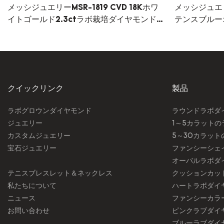
メッシジュエリーMSR-1819 CVD 18Kホワ
メッシジュエリ
イトゴールド2.3ctラボ栽培ダイヤモンド
テンスブルー
リングカスタマイズ9K 14K 18Kジュエリー
ドリングカスタ
CVD
クイックリンク
製品
ラボグロウンダイヤモンド
ラウンドラボダ
ジュエリー
1～5カラット
カスタムジュエリー
5～30カラッ
宝石ジュエリー
ファンシーシェ
オーバルラボダ
テニスブレスレット＆ネックレス
クッションカッ
私たちについて
ハートラボダイ
ニュース
ファンシーカラ
お問い合わせ
ピンクラブダイ
ブルーラブダイ