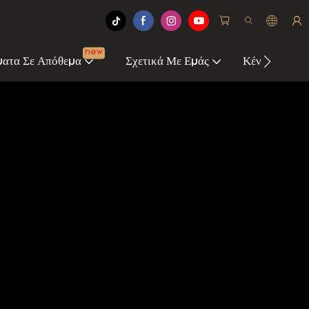
new
ατα Σε Απόθεμα
Σχετικά Με Εμάς
Κέντρο Πληρ