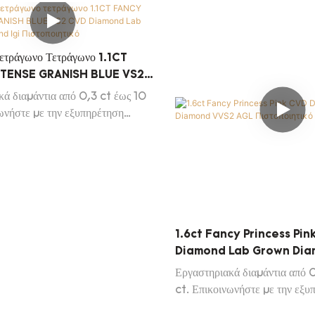
ετράγωνο Τετράγωνο 1.1CT
TENSE GRANISH BLUE VS2
ond Lab Grown Diamond Igi
κά διαμάντια από 0,3 ct έως 10
ικό
ωνήστε με την εξυπηρέτηση
 για να λάβετε τη λίστα Daily
Diamond
1.6ct Fancy Princess Pin
Diamond Lab Grown Di
AGL Πιστοποιητικό
Εργαστηριακά διαμάντια από 
ct. Επικοινωνήστε με την εξυ
πελατών μας για να λάβετε τη 