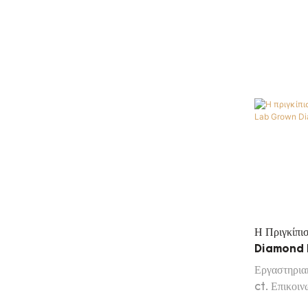
Update 
Η Πριγκίπ
Diamond 
Πιστοποιητ
Εργαστηρια
ct. Επικοιν
πελατών μας