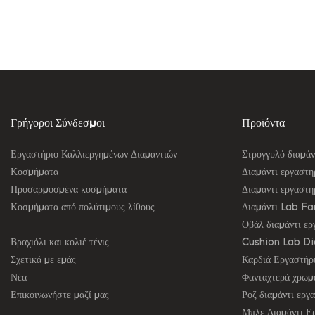
Update 
Γρήγοροι Σύνδεσμοι
Προϊόντα
Εργαστήριο Καλλιεργημένων Διαμαντιών
Στρογγυλό διαμάν
Κοσμήματα
Διαμάντι εργαστη
Προσαρμοσμένα κοσμήματα
Διαμάντι εργαστ
Κοσμήματα από πολύτιμους λίθους
Διαμάντι Lab F
Οβάλ διαμάντι ερ
Βραχιόλι και κολιέ τένις
Cushion Lab D
Σχετικά με εμάς
Καρδιά Εργαστήρι
Νέα
Φανταχτερά χρωμα
Επικοινωνήστε μαζί μας
Ροζ διαμάντι εργ
Μπλε Διαμάντι Ε