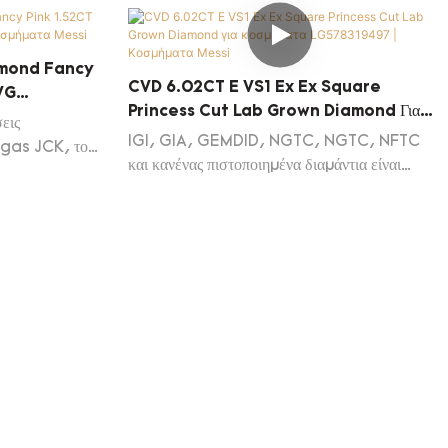
ιαδικασία
 Στο πεδίο των
αστήριο Growd
amond Fancy
CVD 6.02CT E VS1 Ex Ex Square
 Το έθιμο
VG
Princess Cut Lab Grown Diamond Για
ύ χρήσιμο.
 Messi
εις
Κοσμήματα LG578319497 | Κοσμήματα
IGI, GIA, GEMDID, NGTC, NGTC, NFTC
egas JCK, το
Messi
και κανένας πιστοποιημένα διαμάντια είναι
Hong Kong
διαθέσιμα σε απόθεμα.
 η
g/Chengdu