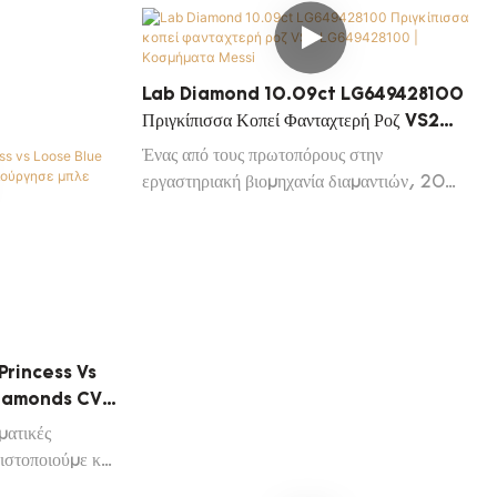
Update Diamond
Lab Diamond 10.09ct LG649428100
Πριγκίπισσα Κοπεί Φανταχτερή Ροζ VS2
LG649428100 | Κοσμήματα Messi
Ένας από τους πρωτοπόρους στην
εργαστηριακή βιομηχανία διαμαντιών, 20
κόπτες διαμαντιών με 18 χρόνια εμπειριών
στην κοπή/στίλβωση. Εξαγωγή στη Βόρεια
Αμερική, την Ευρώπη, τη Μέση Ανατολή, τη
Νοτιοανατολική Ασία, την Αυστραλία, τη
Ρωσία, τη Νότια Αμερική, εξοικειωμένη με
την αγορά και την τάση σε όλο τον κόσμο.
Princess Vs
Diamonds CVD
άντι Μπλε
ματικές
ιστοποιούμε και
 μας. Αυτές οι