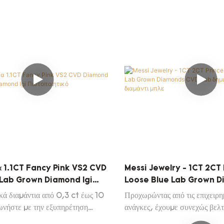
Diamond
Update Diamond
σα 1.1CT Fancy Pink VS2 CVD
Messi Jewelry - 1CT 2CT 
Lab Grown Diamond Igi
Loose Blue Lab Grown 
ικό
Lab Δημιούργησε Μπλε Διαμ
κά διαμάντια από 0,3 ct έως 10
Προχωρώντας από τις επιχειρη
ωνήστε με την εξυπηρέτηση
ανάγκες, έχουμε συνεχώς βελτ
 για να λάβετε τη λίστα Daily
αναβαθμίζουμε τις τεχνολογίες