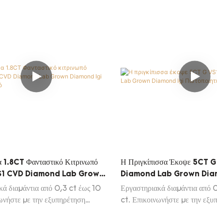
Update Diamond
α 1.8CT Φανταστικό Κιτρινωπό
Η Πριγκίπισσα Έκοψε 5CT 
VS1 CVD Diamond Lab Grown
Diamond Lab Grown Dia
i Πιστοποιητικό
Πιστοποιητικό
κά διαμάντια από 0,3 ct έως 10
Εργαστηριακά διαμάντια από 
ωνήστε με την εξυπηρέτηση
ct. Επικοινωνήστε με την εξυ
 για να λάβετε τη λίστα Daily
πελατών μας για να λάβετε τη 