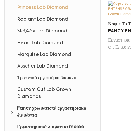
Princess Lab Diamond
Radiant Lab Diamond
Κόψτε Το Τ
FANCY EN
Μαξιλάρι Lab Diamond
CVD Diam
Εργαστηρια
Heart Lab Diamond
Πιστοποιητ
ct. Επικοιν
πελατών μας
Marquise Lab Diamond
Update 
Asscher Lab Diamond
Τριγωνικό εργαστήριο διαμάντι
Custom Cut Lab Grown
Diamonds
Fancy χρωματιστά εργαστηριακά
διαμάντια
Εργαστηριακά διαμάντια melee
Pink Lab Diamond