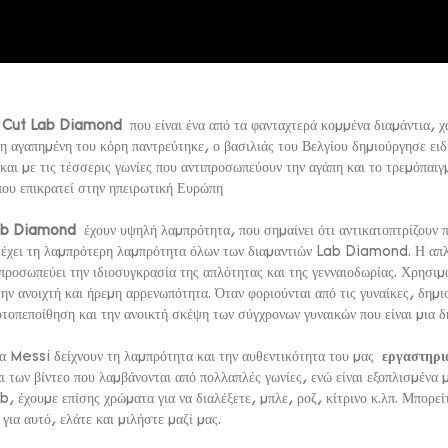
 Cut Lab Diamond
που είναι ένα από τα φανταχτερά κομμένα διαμάντια, 
ν η αγαπημένη του κόρη παντρεύτηκε, ο βασιλιάς του Βελγίου δημιούργησε ειδ
 και με τις τέσσερις γωνίες που αντιπροσωπεύουν την αγάπη και το τρεμόπαι
υ επικρατεί στην ηπειρωτική Ευρώπη
Lab Diamond
έχουν υψηλή λαμπρότητα, που σημαίνει ότι αντικατοπτρίζουν 
 έχει τη λαμπρότερη λαμπρότητα όλων των διαμαντιών Lab Diamond. Η απλή
ιπροσωπεύει την ιδιοσυγκρασία της απλότητας και της γενναιοδωρίας. Χρησιμο
 την ανοιχτή και ήρεμη αρρενωπότητα. Όταν φοριούνται από τις γυναίκες, δημ
αυτοπεποίθηση και την ανοικτή σκέψη των σύγχρονων γυναικών που είναι μια 
 Messi δείχνουν τη λαμπρότητα και την αυθεντικότητα του μας
εργαστηρι
ι των βίντεο που λαμβάνονται από πολλαπλές γωνίες, ενώ είναι εξοπλισμένα 
, έχουμε επίσης χρώματα για να διαλέξετε, μπλε, ροζ, κίτρινο κ.λπ. Μπορεί
 για αυτό, ελάτε και μιλήστε μαζί μας.