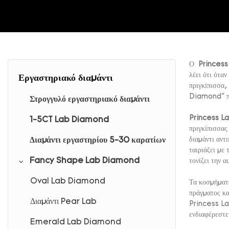
Ο
Princess
λέει ότι ότα
Εργαστηριακό διαμάντι
πριγκίπισσα,
Diamond" πο
Στρογγυλό εργαστηριακό διαμάντι
Princess 
1-5CT Lab Diamond
πριγκίπισσας
διαμάντι αντ
Διαμάντι εργαστηρίου 5-30 καρατίων
ταιριάζει με
Fancy Shape Lab Diamond
τονίζει την 
Oval Lab Diamond
Τα κοσμήματα
πράγματος κα
Διαμάντι Pear Lab
Princess Lab
ενδιαφέρεστε
Emerald Lab Diamond