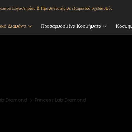
κού Εργαστηρίου & Προμηθευτής με εξαιρετικό σχεδιασμό.
ακό Διαμάντι
Προσαρμοσμένα Κοσμήματα
Κοσμήμ
ab Diamond
Princess Lab Diamond