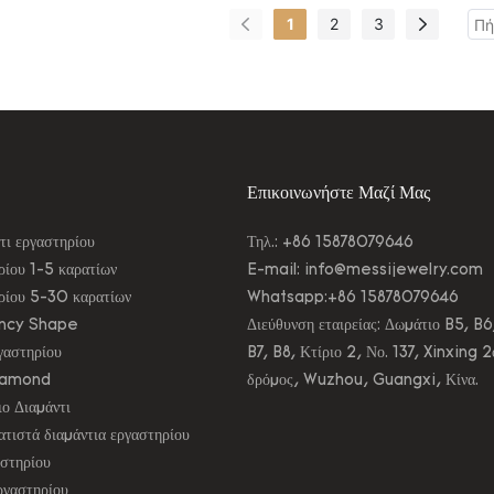
Diamond
1
2
3
Επικοινωνήστε Μαζί Μας
τι εργαστηρίου
Τηλ.: +86 15878079646
ρίου 1-5 καρατίων
E-mail:
info@messijewelry.com
ηρίου 5-30 καρατίων
Whatsapp:+86 15878079646
ancy Shape
Διεύθυνση εταιρείας: Δωμάτιο B5, B6
γαστηρίου
B7, B8, Κτίριο 2, Νο. 137, Xinxing 2
iamond
δρόμος, Wuzhou, Guangxi, Κίνα.
ο Διαμάντι
τιστά διαμάντια εργαστηρίου
αστηρίου
ργαστηρίου