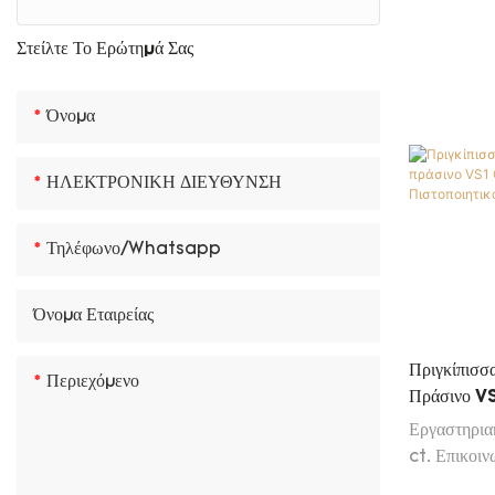
Blue Lab Diamond
Στείλτε Το Ερώτημά Σας
Κίτρινο εργαστήριο διαμάντι
Όνομα
Πράσινο Lab Diamond
ΗΛΕΚΤΡΟΝΙΚΗ ΔΙΕΥΘΥΝΣΗ
Τηλέφωνο/Whatsapp
Όνομα Εταιρείας
Πριγκίπισσ
Περιεχόμενο
Πράσινο 
Diamond Ig
Εργαστηρια
ct. Επικοιν
πελατών μας