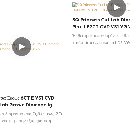
Diamond
τεχνολογίες συμβάλλουν στη δ
κατασκευής υψηλής απόδοσης.
χαλαρών διαμαντιών, το εργ
SQ Princess Cut Lab Di
Diamond. Χρυσά κοσμήματα
Pink 1.52CT CVD VS1 VG 
κοσμήματα αποδεικνύεται πολ
LG647442168 | Κοσμήματα
Έκθεση σε ανανεωμένες εκθέσ
κοσμημάτων, όπως το Las V
Enhorgenta Munich, το 
International Gems Fair,
Σαγκάη/Shenzhen/Beijin
Homestic ετησίως
ισσα Έκοψε 6CT E VS1 CVD
Lab Grown Diamond Igi
ικό
κά διαμάντια από 0,3 ct έως 20
ωνήστε με την εξυπηρέτηση
 για να λάβετε τη λίστα Daily