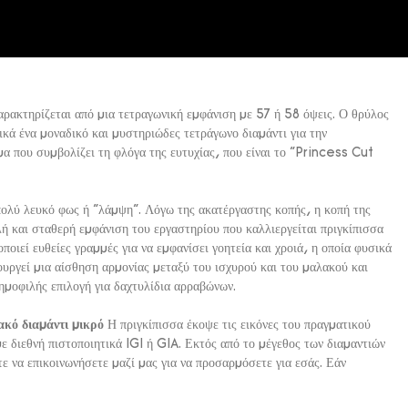
χαρακτηρίζεται από μια τετραγωνική εμφάνιση με 57 ή 58 όψεις. Ο θρύλος
ικά ένα μοναδικό και μυστηριώδες τετράγωνο διαμάντι για την
γμα που συμβολίζει τη φλόγα της ευτυχίας, που είναι το "Princess Cut
πολύ λευκό φως ή "λάμψη". Λόγω της ακατέργαστης κοπής, η κοπή της
 και σταθερή εμφάνιση του εργαστηρίου που καλλιεργείται πριγκίπισσα
ποιεί ευθείες γραμμές για να εμφανίσει γοητεία και χροιά, η οποία φυσικά
ιουργεί μια αίσθηση αρμονίας μεταξύ του ισχυρού και του μαλακού και
δημοφιλής επιλογή για δαχτυλίδια αρραβώνων.
ακό διαμάντι
μικρό
Η πριγκίπισσα έκοψε τις εικόνες του πραγματικού
με διεθνή πιστοποιητικά IGI ή GIA. Εκτός από το μέγεθος των διαμαντιών
τε να επικοινωνήσετε μαζί μας για να προσαρμόσετε για εσάς. Εάν