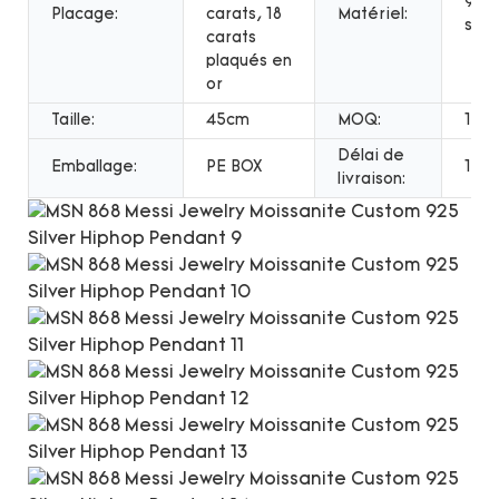
925
Placage:
carats, 18
Matériel:
ster
carats
plaqués en
or
Taille:
45cm
MOQ:
1PC
Délai de
Emballage:
PE BOX
12 j
livraison: