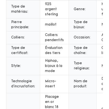
925
Hom
Type de
argent
Genre:
unis
matériau:
sterling
fem
Pierre
Type de
maillot
NEC
principale:
bijoux:
Colliers
Anni
Colliers:
Occasion:
pendentifs
Cad
Type de
Évaluation
Type de
Cha
certificat:
des tiers
chaîne:
liai
Hiphop,
Type
Style:
bijoux à la
NO
religieux:
mode
Der
Technologie
Micro-
Nom de
con
d'incrustation:
insert
produit:
de c
Placage
en or
blanc 18