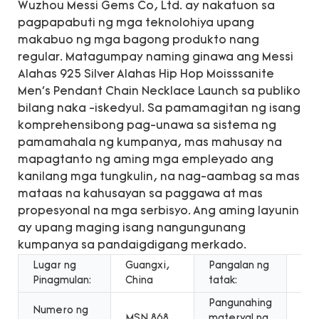
Wuzhou Messi Gems Co, Ltd. ay nakatuon sa
pagpapabuti ng mga teknolohiya upang
makabuo ng mga bagong produkto nang
regular. Matagumpay naming ginawa ang Messi
Alahas 925 Silver Alahas Hip Hop Moisssanite
Men's Pendant Chain Necklace Launch sa publiko
bilang naka -iskedyul. Sa pamamagitan ng isang
komprehensibong pag-unawa sa sistema ng
pamamahala ng kumpanya, mas mahusay na
mapagtanto ng aming mga empleyado ang
kanilang mga tungkulin, na nag-aambag sa mas
mataas na kahusayan sa paggawa at mas
propesyonal na mga serbisyo. Ang aming layunin
ay upang maging isang nangungunang
kumpanya sa pandaigdigang merkado.
Lugar ng
Guangxi,
Pangalan ng
Mes
Pinagmulan:
China
tatak:
Pangunahing
Numero ng
MSN 868
materyal ng
Pila