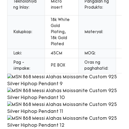
Teknolohiya
Micro
Pangalan ng
dis
ng Inlay:
insert
Produkto:
kuw
18k White
Gold
925
Kalupkop:
Plating,
Materyal:
Sil
18k Gold
Plated
Laki:
45CM
MOQ:
1P
Pag -
Oras ng
PE BOX
12 
iimpake:
paghahatid: