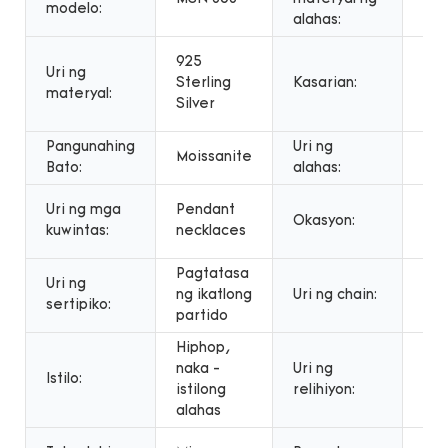
modelo:
alahas:
Mg
925
Uri ng
kal
Sterling
Kasarian:
materyal:
uni
Silver
kab
Pangunahing
Uri ng
Moissanite
NE
Bato:
alahas:
Ani
Uri ng mga
Pendant
Okasyon:
Reg
kuwintas:
necklaces
par
Pagtatasa
Uri ng
ng ikatlong
Uri ng chain:
Lin
sertipiko:
partido
Hiphop,
naka -
Uri ng
Istilo:
NO
istilong
relihiyon:
alahas
Pin