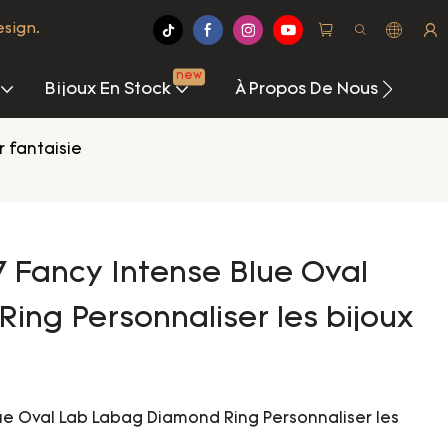
esign.
new
Bijoux En Stock
À Propos De Nous
Ce
 fantaisie
7 Fancy Intense Blue Oval
ng Personnaliser les bijoux
lue Oval Lab Labag Diamond Ring Personnaliser les