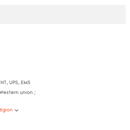
TNT, UPS, EMS
; Western union ;
région