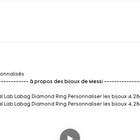
sonnalisés
------------ à propos des bijoux de Messi --------------