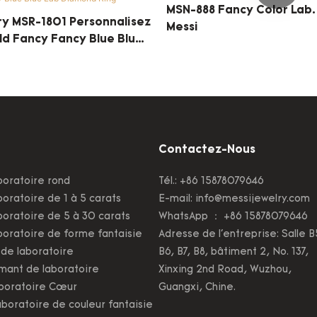
MSN-888 Fancy Color Lab.
ry MSR-1801 Personnalisez
Messi
old Fancy Fancy Blue Blue
d Ring
Contactez-Nous
boratoire rond
Tél.: +86 15878079646
oratoire de 1 à 5 carats
E-mail:
info@messijewelry.com
oratoire de 5 à 30 carats
WhatsApp ： +86 15878079646
oratoire de forme fantaisie
Adresse de l'entreprise: Salle B
de laboratoire
B6, B7, B8, bâtiment 2, No. 137,
mant de laboratoire
Xinxing 2nd Road, Wuzhou,
boratoire Cœur
Guangxi, Chine.
boratoire de couleur fantaisie