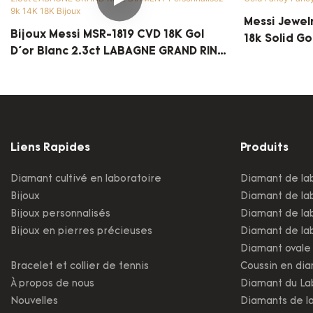
Messi Jewel
Bijoux Messi MSR-1819 CVD 18K Gol
18k Solid G
D'or Blanc 2.3ct LABAGNE GRAND RINE
Lab Diamon
DIAMENT Personnalisez 9k 14K 18K
Bijoux
Liens Rapides
Produits
Diamant cultivé en laboratoire
Diamant de la
Bijoux
Diamant de lab
Bijoux personnalisés
Diamant de lab
Bijoux en pierres précieuses
Diamant de lab
Diamant ovale 
Bracelet et collier de tennis
Coussin en dia
À propos de nous
Diamant du La
Nouvelles
Diamants de la