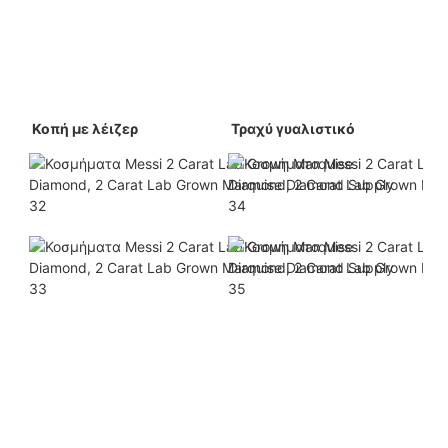
 Κοπή με λέιζερ 
 Τραχύ γυαλιστικό 