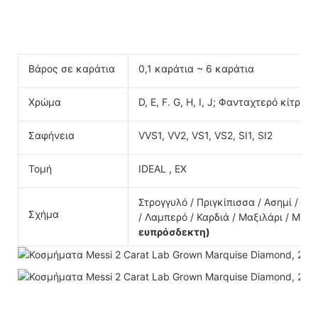
Βάρος σε καράτια
0,1 καράτια ~ 6 καράτια
Χρώμα
D, E, F. G, H, I, J; Φανταχτερό κίτριν
Σαφήνεια
VVS1, VV2, VS1, VS2, SI1, SI2
Τομή
IDEAL , EX
Στρογγυλό / Πριγκίπισσα / Ασημί / Αχ
Σχήμα
/ Λαμπερό / Καρδιά / Μαξιλάρι / Μαρκ
ευπρόσδεκτη)