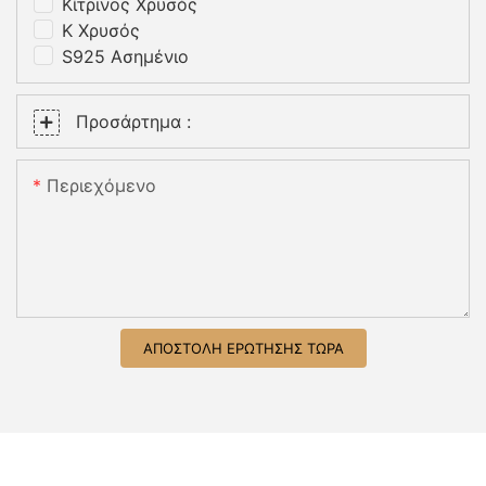
Κίτρινος Χρυσός
K Χρυσός
S925 Ασημένιο
Προσάρτημα :
Περιεχόμενο
ΑΠΟΣΤΟΛΉ ΕΡΏΤΗΣΗΣ ΤΏΡΑ