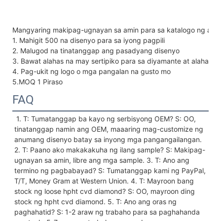
Mangyaring makipag-ugnayan sa amin para sa katalogo ng alah
1. Mahigit 500 na disenyo para sa iyong pagpili
2. Malugod na tinatanggap ang pasadyang disenyo
3. Bawat alahas na may sertipiko para sa diyamante at alahas
4. Pag-ukit ng logo o mga pangalan na gusto mo
5.MOQ 1 Piraso
FAQ
 1. T: Tumatanggap ba kayo ng serbisyong OEM? S: OO, 
tinatanggap namin ang OEM, maaaring mag-customize ng 
anumang disenyo batay sa inyong mga pangangailangan. 
2. T: Paano ako makakakuha ng ilang sample? S: Makipag-
ugnayan sa amin, libre ang mga sample. 3. T: Ano ang 
termino ng pagbabayad? S: Tumatanggap kami ng PayPal, 
T/T, Money Gram at Western Union. 4. T: Mayroon bang 
stock ng loose hpht cvd diamond? S: OO, mayroon ding 
stock ng hpht cvd diamond. 5. T: Ano ang oras ng 
paghahatid? S: 1-2 araw ng trabaho para sa paghahanda 