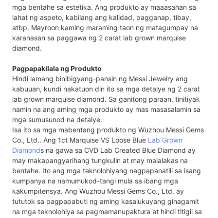
mga bentahe sa estetika. Ang produkto ay maaasahan sa
lahat ng aspeto, kabilang ang kalidad, pagganap, tibay,
atbp. Mayroon kaming maraming taon ng matagumpay na
karanasan sa paggawa ng 2 carat lab grown marquise
diamond.
Pagpapakilala ng Produkto
Hindi lamang binibigyang-pansin ng Messi Jewelry ang
kabuuan, kundi nakatuon din ito sa mga detalye ng 2 carat
lab grown marquise diamond. Sa ganitong paraan, tinitiyak
namin na ang aming mga produkto ay mas masasalamin sa
mga sumusunod na detalye.
Isa ito sa mga mabentang produkto ng Wuzhou Messi Gems
Co., Ltd.. Ang 1ct Marquise VS Loose Blue
Lab Grown
Diamond
s na gawa sa CVD Lab Created Blue Diamond ay
may makapangyarihang tungkulin at may malalakas na
bentahe. Ito ang mga teknolohiyang nagpapanatili sa isang
kumpanya na namumukod-tangi mula sa ibang mga
kakumpitensya. Ang Wuzhou Messi Gems Co., Ltd. ay
tututok sa pagpapabuti ng aming kasalukuyang ginagamit
na mga teknolohiya sa pagmamanupaktura at hindi titigil sa