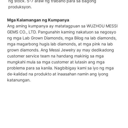
ng stock. 5-7 araw ng trabaho para sa bagong 
produksyon.
Mga Kalamangan ng Kumpanya
Ang aming kumpanya ay matatagpuan sa WUZHOU MESSI
GEMS CO., LTD. Pangunahin kaming nakatuon sa negosyo
ng mga Lab Grown Diamonds, mga Bilog na lab diamonds,
mga magarbong hugis lab diamonds, at mga pink na lab
grown diamonds. Ang Messi Jewelry ay may dedikadong
customer service team na handang makinig sa mga
mungkahi mula sa mga customer at lutasin ang mga
problema para sa kanila. Nagbibigay kami sa iyo ng mga
de-kalidad na produkto at inaasahan namin ang iyong
katanungan.