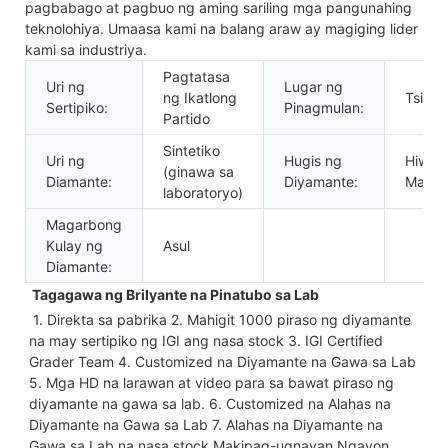
pagbabago at pagbuo ng aming sariling mga pangunahing
teknolohiya. Umaasa kami na balang araw ay magiging lider
kami sa industriya.
Pagtatasa
Uri ng
Lugar ng
ng Ikatlong
Tsina
Sertipiko:
Pinagmulan:
Partido
Sintetiko
Uri ng
Hugis ng
Hiwa 
(ginawa sa
Diamante:
Diyamante:
Marqu
laboratoryo)
Magarbong
Kulay ng
Asul
Diamante:
 Tagagawa ng Brilyante na Pinatubo sa Lab
 1. Direkta sa pabrika 2. Mahigit 1000 piraso ng diyamante 
na may sertipiko ng IGI ang nasa stock 3. IGI Certified 
Grader Team 4. Customized na Diyamante na Gawa sa Lab 
5. Mga HD na larawan at video para sa bawat piraso ng 
diyamante na gawa sa lab. 6. Customized na Alahas na 
Diyamante na Gawa sa Lab 7. Alahas na Diyamante na 
Gawa sa Lab na nasa stock Makipag-ugnayan Ngayon