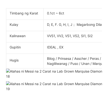
Timbang ng Karat
0.1ct ~ 6ct
Kulay
D, E, F. G, H, I, J； Magarbong Dilaw; 
Kalinawan
VVS1, VV2, VS1, VS2, SI1, SI2
Gupitin
IDEAL , EX
Bilog / Prinsesa / Asscher / Peras / Ov
Hugis
Nagliliwanag / Puso / Unan / Marquise