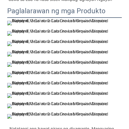
Paglalarawan ng mga Produkto
 Natatangi ang bawat piraso ng diyamante. Mangyaring 