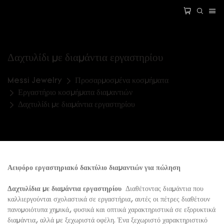
Δαχτυλίδι με διαμάντια εργαστηρίου
Messi Jewelry
Προσαρμοσμένα κοσμήματα
Εργαστήριο κοσμήματα διαμαντιών
Δαχτυλίδι με διαμάντια εργαστηρίου
Αειφόρο εργαστηριακό δακτύλιο διαμαντιών για πώληση
Δαχτυλίδια με διαμάντια εργαστηρίου
Διαθέτοντας διαμάντια που
καλλιεργούνται σχολαστικά σε εργαστήρια, αυτές οι πέτρες διαθέτουν
πανομοιότυπα χημικά, φυσικά και οπτικά χαρακτηριστικά σε εξορυκτικά
διαμάντια, αλλά με ξεχωριστά οφέλη. Ένα ξεχωριστό χαρακτηριστικό