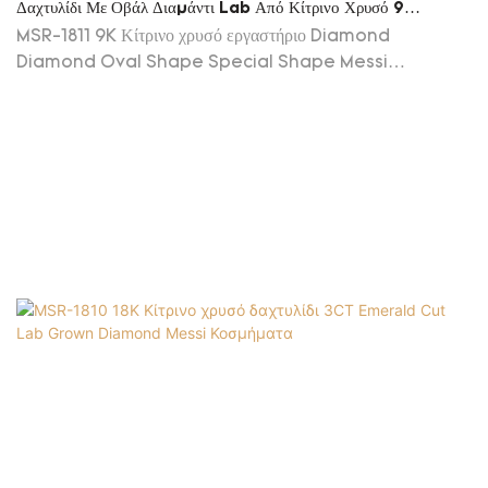
Δαχτυλίδι Με Οβάλ Διαμάντι Lab Από Κίτρινο Χρυσό 9
Καρατίων Για Αρραβώνα Και Γάμο MSR-1811
MSR-1811 9K Κίτρινο χρυσό εργαστήριο Diamond
Diamond Oval Shape Special Shape Messi
Κοσμήματα