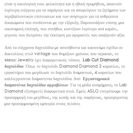
είναι η οικολογική τους φιλικότητα και η ηθική προμήθεια, απαιτούν
λιγότερη ενέργεια για να παράγουν και να αποφεύγουν τα ζητήματα των
περιβαλλοντικών επιπτώσεων και των ανησυχιών για τα ανθρώπινα
δικαιώματα που συνδέονται με την εξόρυξη. Παρουσιάζουν επίσης μια
οικονομική επιλογή, που συνήθως κοστίζουν λιγότερο ανά καράτι,
γεγονός που διευρύνει την έκκληση για αγοραστές που αναζητούν αξία.
Από τα σύγχρονα δαχτυλίδια με ασυνήθιστα και καινοτόμα σχέδια σε
δακτυλίους στυλ vintage που θυμίζουν χρόνους που πέρασαν, το
Messi Jewelry έχει διαφορετικούς τύπους
Lab Cut Diamond
δαχτυλίδια
Όπως το δαχτυλίδι Diamond Diamond 2 καρατίων, το
εργαστήριο που μεγάλωσε το δαχτυλίδι διαμαντιού, 4 καρατίων που
καλλιεργούνται διαμαντένια δαχτυλίδια. Από
Εργαστηριακά
διαμαντένια δαχτυλίδια αρραβώνων
Για τη μόδα κοσμήματα, το Lab
Diamond εξυπηρετεί διαφορετικά στυλ. Εμείς ASLO επιτρέπουμε την
προσαρμογή του μεγέθους, της κοπής και της σαφήνειας, προσφέροντας
μια προσαρμοσμένη εμπειρία στους πελάτες