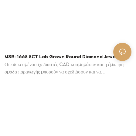
MSR-1665 5CT Lab Grown Round Diamond Jewelry
Custom 18K Ring Luxury Κοσμήματα | Κοσμήματα Messi
Οι ειδικευμένοι σχεδιαστές CAD κοσμημάτων και η έμπειρη
ομάδα παραγωγής μπορούν να σχεδιάσουν και να
προσαρμόσουν τα σχέδια κοσμημάτων που βασίζονται στις
προτιμήσεις και τον προϋπολογισμό σας. MOQ: 1 κομμάτι.