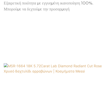
Oval Lab Diamond Butterfly Ring Jewellry
Εξαιρετική ποιότητα με εγγυημένη ικανοποίηση 100%.
Μπορούμε να δεχτούμε την προσαρμογή