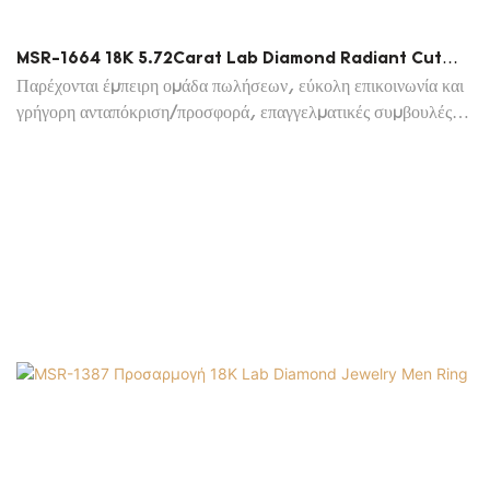
MSR-1664 18K 5.72Carat Lab Diamond Radiant Cut
Rose Χρυσό Δαχτυλίδι Αρραβώνων | Κοσμήματα Messi
Παρέχονται έμπειρη ομάδα πωλήσεων, εύκολη επικοινωνία και
γρήγορη ανταπόκριση/προσφορά, επαγγελματικές συμβουλές
για κοσμήματα και αγορά.