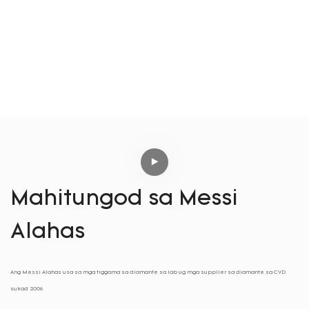
Mahitungod sa Messi
Alahas
Ang Messi Alahas usa sa mga tiggama sa diamante sa lab ug mga supplier sa diamante sa CVD
sukad 2006