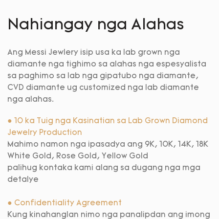
Nahiangay nga Alahas
Ang Messi Jewlery isip usa ka lab grown nga
diamante nga tighimo sa alahas nga espesyalista
sa paghimo sa lab nga gipatubo nga diamante,
CVD diamante ug customized nga lab diamante
nga alahas.
● 10 ka Tuig nga Kasinatian sa Lab Grown Diamond
Jewelry Production
Mahimo namon nga ipasadya ang 9K, 10K, 14K, 18K
White Gold, Rose Gold, Yellow Gold
palihug kontaka kami alang sa dugang nga mga
detalye
● Confidentiality Agreement
Kung kinahanglan nimo nga panalipdan ang imong