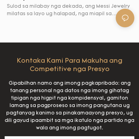
Sulod sa milabay nga dekada, ang Messi Jewelry
milatas sa layo ug halapad, nga miapil sa
daghang mga eksibisyon sa alahas sa tibuok
g
kalibutan.
Kontaka Kami Para Makuha ang
Competitive nga Presyo
Gipabilhan namo ang imong pagkapribado: ang
tanang personal nga datos nga imong gihatag
tipigan nga higpit nga kompidensyal, gamiton
lamang sa pagproseso sa imong pangutana ug
pagtanyag kanimo sa pinakamaayong presyo, ug
dili gayud ipaambit sa mga ikatulo nga partido nga
wala ang imong pagtugot.