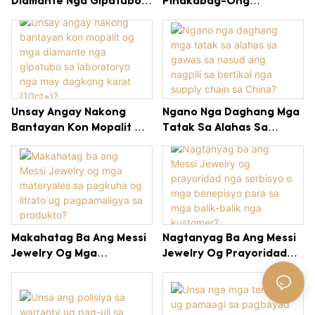
Diamante Nga Gipatubo
Pinakabag-Ong
Sa Laboratoryo Sa 2024-
Imbentaryo Ug Presyo Sa
2025: Giunsa Pagpadako
Wholesale Nga Mga
Sa Mga Brand Sa Alahas
Diamante Nga Gipatubo
Ang Kita Pinaagi Sa
Sa Laboratoryo?
Bertikal Nga Supply Chain
Sa China?
Unsay Angay Nakong
Ngano Nga Daghang Mga
Bantayan Kon Mopalit Og
Tatak Sa Alahas Sa
Mga Diamante Nga
Gawas Sa Nasud Ang
Gipatubo Sa Laboratoryo
Nagpili Sa Bertikal Nga
Nga May Dagkong Karat
Supply Chain Sa China?
(10ct+)?
Makahatag Ba Ang Messi
Nagtanyag Ba Ang Messi
Jewelry Og Mga
Jewelry Og Prayoridad
Materyales Sa Pagkuha
Nga Serbisyo O Mga
Og Litrato Ug
Benepisyo Para Sa Mga
Pagpamaligya Sa
Balik-Balik Nga Kustomer?