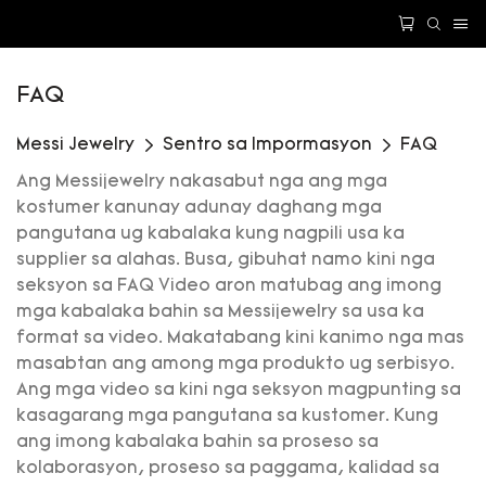
FAQ
Messi Jewelry
Sentro sa Impormasyon
FAQ
Ang Messijewelry nakasabut nga ang mga
kostumer kanunay adunay daghang mga
pangutana ug kabalaka kung nagpili usa ka
supplier sa alahas. Busa, gibuhat namo kini nga
seksyon sa FAQ Video aron matubag ang imong
mga kabalaka bahin sa Messijewelry sa usa ka
format sa video. Makatabang kini kanimo nga mas
masabtan ang among mga produkto ug serbisyo.
Ang mga video sa kini nga seksyon magpunting sa
kasagarang mga pangutana sa kustomer. Kung
ang imong kabalaka bahin sa proseso sa
kolaborasyon, proseso sa paggama, kalidad sa