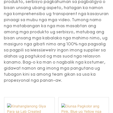
produkto, serbisyo pagkahuman sa pagbaligya o
bisan unsang ubang aspeto, hatagan ka namon
nga komprehensibo ug transparent nga kasayuran
pinaagi sa mubu nga mga video. Tumong namo
nga matabangan ka nga mas masabtan ang
among mga produkto ug serbisyo, matubag ang
bisan unsang mga kabalaka nga mahimo nimo, ug
masiguro nga gibati nimo ang 100% nga pagsalig
sa pagpili sa Messijewelry ingon imong supplier sa
alahas ug pagtukod og mas suod nga relasyon
kanamo. Bag-o ka man o nagbalik nga kostumer,
gidawat namon ang imong mga pangutana ug
tubagon kini sa among team gikan sa usa ka
propesyonal nga panan-aw.