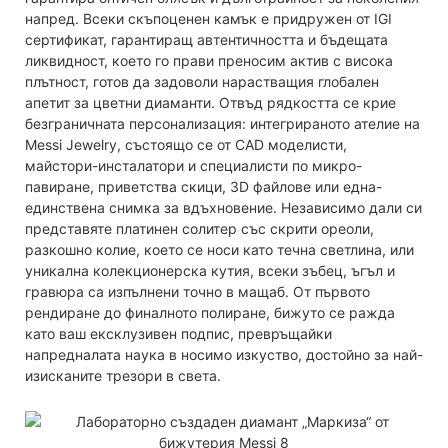
напред. Всеки скъпоценен камък е придружен от IGI
сертификат, гарантиращ автентичността и бъдещата
ликвидност, което го прави преносим актив с висока
плътност, готов да задоволи нарастващия глобален
апетит за цветни диаманти. Отвъд рядкостта се крие
безграничната персонализация: интегрираното ателие на
Messi Jewelry, състоящо се от CAD моделисти,
майстори-инсталатори и специалисти по микро-
павиране, приветства скици, 3D файлове или една-
единствена снимка за вдъхновение. Независимо дали си
представяте платинен солитер със скрити ореоли,
разкошно колие, което се носи като течна светлина, или
уникална колекционерска кутия, всеки зъбец, ъгъл и
гравюра са изпълнени точно в мащаб. От първото
рендиране до финалното полиране, бижуто се ражда
като ваш ексклузивен подпис, превръщайки
напредналата наука в носимо изкуство, достойно за най-
изисканите трезори в света.