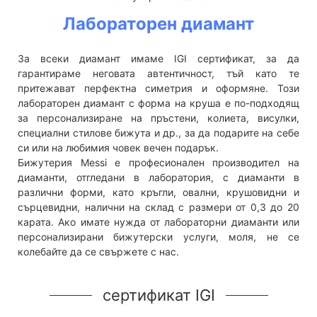
Лабораторен диамант
За всеки диамант имаме IGI сертификат, за да
гарантираме неговата автентичност, тъй като те
притежават перфектна симетрия и оформяне. Този
лабораторен диамант с форма на круша е по-подходящ
за персонализиране на пръстени, колиета, висулки,
специални стилове бижута и др., за да подарите на себе
си или на любимия човек вечен подарък.
Бижутерия Messi е професионален производител на
диаманти, отгледани в лаборатория, с диаманти в
различни форми, като кръгли, овални, крушовидни и
сърцевидни, налични на склад с размери от 0,3 до 20
карата. Ако имате нужда от лабораторни диаманти или
персонализирани бижутерски услуги, моля, не се
колебайте да се свържете с нас.
сертификат IGI