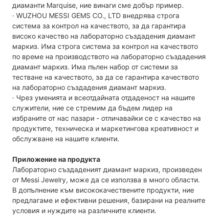
диаманти Marquise, ние винаги сме добър пример.
· WUZHOU MESSI GEMS CO., LTD внедрява строга
система за контрол на качеството, за да гарантира
високо качество на лабораторно създадения диамант
маркиз. Има строга система за контрол на качеството
по време на производството на лабораторно създадения
диамант маркиз. Има пълен набор от системи за
тестване на качеството, за да се гарантира качеството
на лабораторно създадения диамант маркиз.
· Чрез уменията и всеотдайната отдаденост на нашите
служители, ние се стремим да бъдем лидер на
избраните от нас пазари - отличавайки се с качество на
продуктите, техническа и маркетингова креативност и
обслужване на нашите клиенти.
Приложение на продукта
Лабораторно създаденият диамант маркиз, произведен
от Messi Jewelry, може да се използва в много области.
В допълнение към висококачествените продукти, ние
предлагаме и ефективни решения, базирани на реалните
условия и нуждите на различните клиенти.