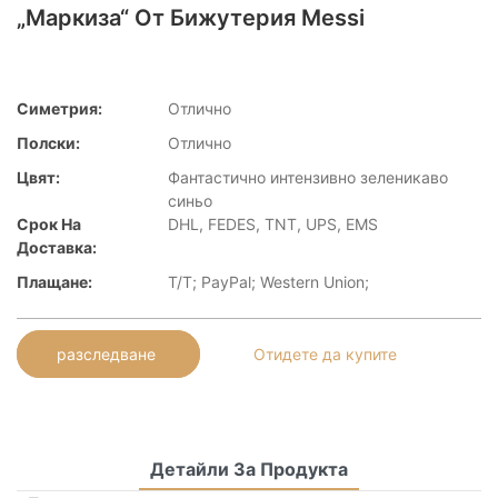
„Маркиза“ От Бижутерия Messi
Симетрия:
Отлично
Полски:
Отлично
Цвят:
Фантастично интензивно зеленикаво
синьо
Срок На
DHL, FEDES, TNT, UPS, EMS
Доставка:
Плащане:
Т/Т; PayPal; Western Union;
разследване
Отидете да купите
Детайли За Продукта