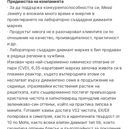
Предимства на компанията
· За да поддържа конкурентоспособността си, Messi
Jewelry е вложила много време и енергия в
проектирането на лабораторно създадени диаманти
маркиз.
· Продуктът никога не е разочаровал клиентите си по
отношение на качество, производителност, практичност
и др.
· Лабораторно създаден диамант маркиз е бил продаван
в редица региони в чужбина.
Изкован чрез най-съвременно химическо отлагане от
пари (CVD), 6,35-каратовият маркиз започва живота си в
плазмен реактор, където въглеродните атоми се
наслагват върху диамантено семе в продължение на
седмици, отразявайки естествения растеж на
решетката, като същевременно постигат превъзходна
кристална чистота и хипнотизиращ причудлив наситен
зеленикаво-син оттенък, който на практика липсва в
мините. Готовият камък достига VS2 чистота, EX/EX
полировка и симетрия, както и идентичната твърдост от
10 по Mohs, както всеки елитен диамант тип IIb, което
гарантира оптичен блясък и дълготрайност за поколения