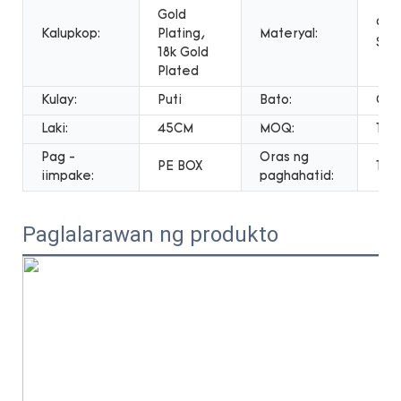
Gold
925
Kalupkop:
Plating,
Materyal:
Silv
18k Gold
Plated
Kulay:
Puti
Bato:
CZ 
Laki:
45CM
MOQ:
1PC
Pag -
Oras ng
PE BOX
12 
iimpake:
paghahatid:
Paglalarawan ng produkto