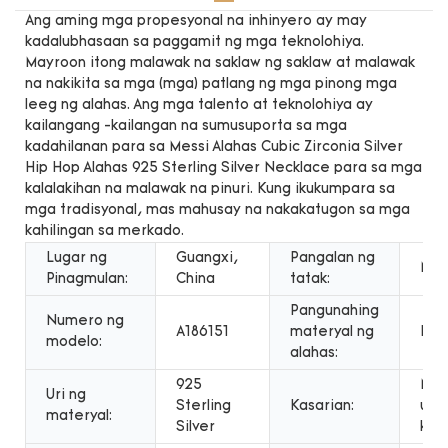
Ang aming mga propesyonal na inhinyero ay may
kadalubhasaan sa paggamit ng mga teknolohiya.
Mayroon itong malawak na saklaw ng saklaw at malawak
na nakikita sa mga (mga) patlang ng mga pinong mga
leeg ng alahas. Ang mga talento at teknolohiya ay
kailangang -kailangan na sumusuporta sa mga
kadahilanan para sa Messi Alahas Cubic Zirconia Silver
Hip Hop Alahas 925 Sterling Silver Necklace para sa mga
kalalakihan na malawak na pinuri. Kung ikukumpara sa
mga tradisyonal, mas mahusay na nakakatugon sa mga
kahilingan sa merkado.
Lugar ng
Guangxi,
Pangalan ng
Mes
Pinagmulan:
China
tatak:
Pangunahing
Numero ng
A186151
materyal ng
Pila
modelo:
alahas:
925
Mga
Uri ng
Sterling
Kasarian:
uni
materyal:
Silver
kab