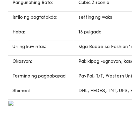
Pangunahing Bato:
Cubic Zirconia
Istilo ng pagtatakda:
setting ng waks
Haba:
18 pulgada
Uri ng kuwintas:
Mga Babae sa Fashion ' s ku
Okasyon:
Pakikipag -ugnayan, kasal, r
Termino ng pagbabayad:
PayPal, T/T, Western Unio
Shiment:
DHL, FEDES, TNT, UPS, EMS