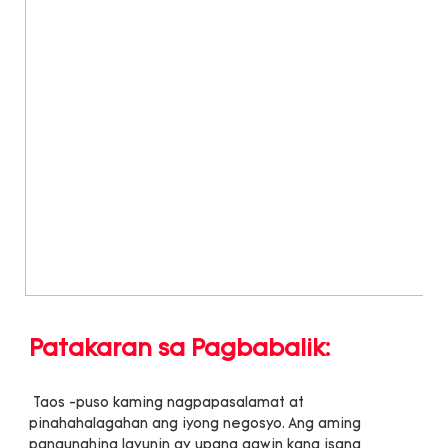
 Taos -puso kaming nagpapasalamat at 
pinahahalagahan ang iyong negosyo. Ang aming 
pangunahing layunin ay upang gawin kang isang 