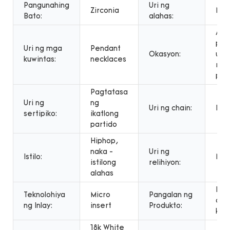
Pangunahing
Uri ng
Zirconia
NE
Bato:
alahas:
Ann
pak
Uri ng mga
Pendant
Okasyon:
ugn
kuwintas:
necklaces
reg
part
Pagtatasa
Uri ng
ng
Uri ng chain:
Link
sertipiko:
ikatlong
partido
Hiphop,
naka -
Uri ng
Istilo:
NO
istilong
relihiyon:
alahas
Pin
Teknolohiya
Micro
Pangalan ng
dis
ng Inlay:
insert
Produkto:
kuw
18k White