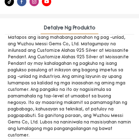
Detalye Ng Produkto
Matapos ang isang mahabang panahon ng pag -unlad,
ang Wuzhou Messi Gems Co, Ltd. Matagumpay na
inilunsad ang Customize Alahas 925 Silver at Moissanite
Pendant. Ang Customize Alahas 925 Silver at Moissanite
Pendant ay may kahalagahan ng pagkuha ng isang
paglukso pasulong at iniksyon ang bagong impetus sa
pag -unlad ng industriya. Ang aming layunin ay upang
lumampas sa kalidad ng mga inaasahan ng aming mga
customer. Ang pangako na ito ay nagsisimula sa
pamamahala ng top-level at umaabot sa buong
negosyo. Ito ay maaaring makamit sa pamamagitan ng
pagbabago, kahusayan sa teknikal, at patuloy na
pagpapabuti. Sa ganitong paraan, ang Wuzhou Messi
Gems Co, Ltd. Lubos na naniniwala na masisiyahan namin
ang lumalagong mga pangangailangan ng bawat
customer.