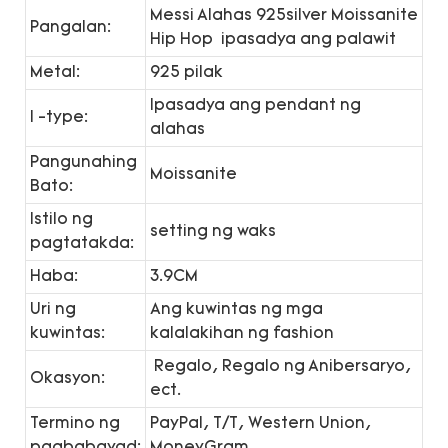
Messi Alahas 925silver Moissanite
Pangalan:
Hip Hop ipasadya ang palawit
Metal:
925 pilak
Ipasadya ang pendant ng
I -type:
alahas
Pangunahing
Moissanite
Bato:
Istilo ng
setting ng waks
pagtatakda:
Haba:
3.9CM
Uri ng
Ang kuwintas ng mga
kuwintas:
kalalakihan ng fashion
Regalo, Regalo ng Anibersaryo,
Okasyon:
ect.
Termino ng
PayPal, T/T, Western Union,
pagbabayad:
MoneyGram