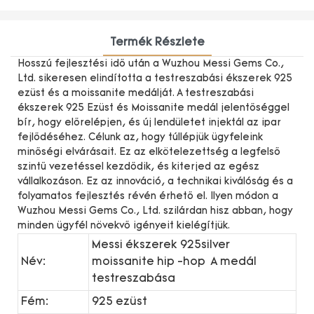
Termék Részlete
Hosszú fejlesztési idő után a Wuzhou Messi Gems Co.,
Ltd. sikeresen elindította a testreszabási ékszerek 925
ezüst és a moissanite medálját. A testreszabási
ékszerek 925 Ezüst és Moissanite medál jelentőséggel
bír, hogy előrelépjen, és új lendületet injektál az ipar
fejlődéséhez. Célunk az, hogy túllépjük ügyfeleink
minőségi elvárásait. Ez az elkötelezettség a legfelső
szintű vezetéssel kezdődik, és kiterjed az egész
vállalkozáson. Ez az innováció, a technikai kiválóság és a
folyamatos fejlesztés révén érhető el. Ilyen módon a
Wuzhou Messi Gems Co., Ltd. szilárdan hisz abban, hogy
minden ügyfél növekvő igényeit kielégítjük.
Messi ékszerek 925silver
Név:
moissanite hip -hop A medál
testreszabása
Fém:
925 ezüst