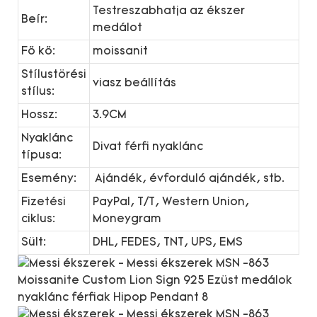
Testreszabhatja az ékszer
Beír:
medálot
Fő kő:
moissanit
Stílustörési
viasz beállítás
stílus:
Hossz:
3.9CM
Nyaklánc
Divat férfi nyaklánc
típusa:
Esemény:
Ajándék, évforduló ajándék, stb.
Fizetési
PayPal, T/T, Western Union,
ciklus:
Moneygram
Sült:
DHL, FEDES, TNT, UPS, EMS