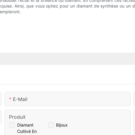
 rehausser l'éclat et la brillance du diamant. En comprenant ces fact
xquise. Ainsi, que vous optiez pour un diamant de synthèse ou un di
templeront.
E-Mail
Produit
Diamant
Bijoux
Cultivé En