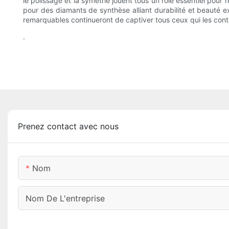
le polissage et la symétrie jouent tous un rôle essentiel pour
pour des diamants de synthèse alliant durabilité et beauté e
remarquables continueront de captiver tous ceux qui les con
.
Prenez contact avec nous
Nom
Nom De L'entreprise