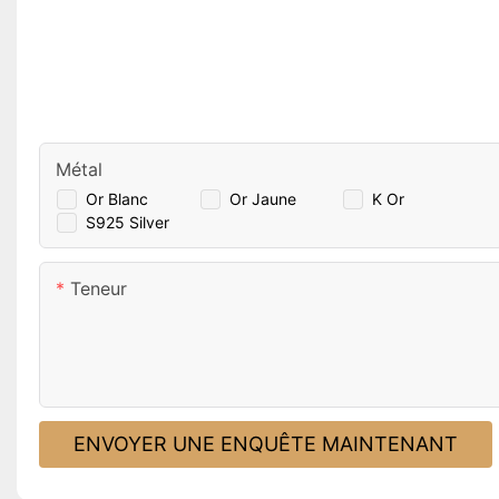
Métal
Or Blanc
Or Jaune
K Or
S925 Silver
Teneur
ENVOYER UNE ENQUÊTE MAINTENANT