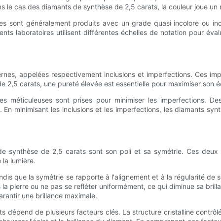
Dans le cas des diamants de synthèse de 2,5 carats, la couleur joue un 
ues sont généralement produits avec un grade quasi incolore ou in
érents laboratoires utilisent différentes échelles de notation pour év
rnes, appelées respectivement inclusions et imperfections. Ces impe
 2,5 carats, une pureté élevée est essentielle pour maximiser son éc
s méticuleuses sont prises pour minimiser les imperfections. Des
En minimisant les inclusions et les imperfections, les diamants synth
t de synthèse de 2,5 carats sont son poli et sa symétrie. Ces deu
 la lumière.
dis que la symétrie se rapporte à l'alignement et à la régularité de
 la pierre ou ne pas se refléter uniformément, ce qui diminue sa bri
arantir une brillance maximale.
dépend de plusieurs facteurs clés. La structure cristalline contrôlée, 