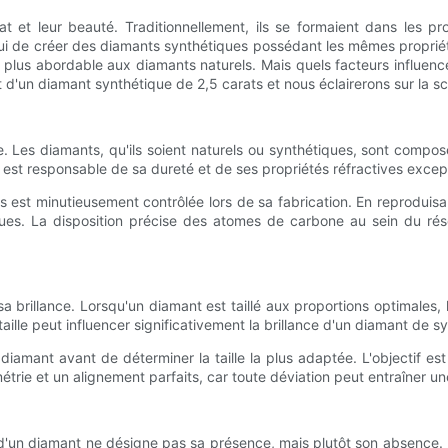
et leur beauté. Traditionnellement, ils se formaient dans les pro
ui de créer des diamants synthétiques possédant les mêmes propriét
 plus abordable aux diamants naturels. Mais quels facteurs influencen
 d'un diamant synthétique de 2,5 carats et nous éclairerons sur la sci
ine. Les diamants, qu'ils soient naturels ou synthétiques, sont com
ne est responsable de sa dureté et de ses propriétés réfractives excep
ts est minutieusement contrôlée lors de sa fabrication. En reproduis
es. La disposition précise des atomes de carbone au sein du résea
sa brillance. Lorsqu'un diamant est taillé aux proportions optimales, 
 taille peut influencer significativement la brillance d'un diamant de 
diamant avant de déterminer la taille la plus adaptée. L'objectif es
trie et un alignement parfaits, car toute déviation peut entraîner une
r d'un diamant ne désigne pas sa présence, mais plutôt son absence