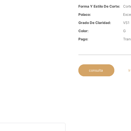
Forma Y Estilo De Corte:
Cort
Polaco:
Exce
Grado De Claridad:
VS1
Color:
G
Pago:
Tran
consulta
I