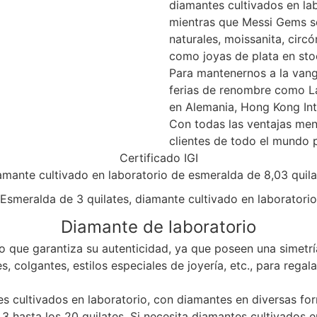
diamantes cultivados en lab
mientras que Messi Gems se
naturales, moissanita, circó
como joyas de plata en sto
Para mantenernos a la vang
ferias de renombre como L
en Alemania, Hong Kong Int
Con todas las ventajas me
clientes de todo el mundo p
Certificado IGI
amante cultivado en laboratorio de esmeralda de 8,03 quila
Diamante de laboratorio
 que garantiza su autenticidad, ya que poseen una simetría
res, colgantes, estilos especiales de joyería, etc., para re
es cultivados en laboratorio, con diamantes en diversas f
 hasta los 20 quilates. Si necesita diamantes cultivados en