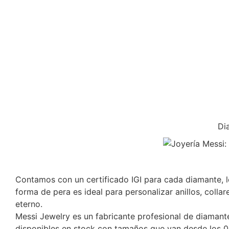
Di
Contamos con un certificado IGI para cada diamante, lo
forma de pera es ideal para personalizar anillos, colla
eterno.
Messi Jewelry es un fabricante profesional de diamant
disponibles en stock con tamaños que van desde los 0,3