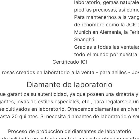
laboratorio, gemas naturales
piedras preciosas, así como
Para mantenernos a la vang
de renombre como la JCK d
Múnich en Alemania, la Fer
Shanghái.
Gracias a todas las ventaj
todo el mundo por nuestra e
Certificado IGI
Diamante de laboratorio
e garantiza su autenticidad, ya que poseen una simetría y 
lgantes, joyas de estilos especiales, etc., para regalarse a
es cultivados en laboratorio. Ofrecemos diamantes en dive
ta 20 quilates. Si necesita diamantes de laboratorio o se
Proceso de producción de diamantes de laboratorio
e calidad y un estricto control, y nuestro objetivo es ofre