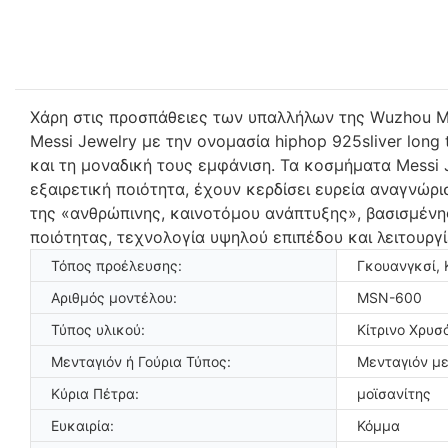
Χάρη στις προσπάθειες των υπαλλήλων της Wuzhou Me
Messi Jewelry με την ονομασία hiphop 925sliver lon
και τη μοναδική τους εμφάνιση. Τα κοσμήματα Messi Je
εξαιρετική ποιότητα, έχουν κερδίσει ευρεία αναγνώρι
της «ανθρώπινης, καινοτόμου ανάπτυξης», βασισμένη
ποιότητας, τεχνολογία υψηλού επιπέδου και λειτουργ
Τόπος προέλευσης:
Γκουανγκσί, 
Αριθμός μοντέλου:
MSN-600
Τύπος υλικού:
Κίτρινο Χρυσ
Μενταγιόν ή Γούρια Τύπος:
Μενταγιόν μ
Κύρια Πέτρα:
μοϊσανίτης
Ευκαιρία:
Κόμμα