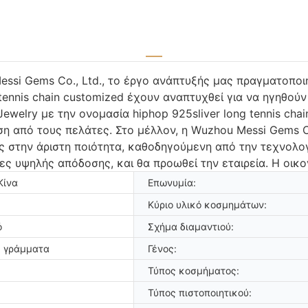
ssi Gems Co., Ltd., το έργο ανάπτυξής μας πραγματοπο
g tennis chain customized έχουν αναπτυχθεί για να ηγηθο
welry με την ονομασία hiphop 925sliver long tennis chai
ση από τους πελάτες. Στο μέλλον, η Wuzhou Messi Gems Co
ς στην άριστη ποιότητα, καθοδηγούμενη από την τεχνολο
ίες υψηλής απόδοσης, και θα προωθεί την εταιρεία. Η οικ
Κίνα
Επωνυμία:
Κύριο υλικό κοσμημάτων:
ό
Σχήμα διαμαντιού:
ε γράμματα
Γένος:
Τύπος κοσμήματος:
Τύπος πιστοποιητικού: