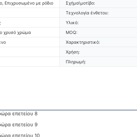
, Επιχρυσωμένο με ρόδιο
Σχήμα\μοτίβο:
Τεχνολογία ένθετου:
ς
Υλικό:
ο χρυσό χρώμα
MOQ:
ένο
Χαρακτηριστικό:
Χρήση:
Πληρωμή: