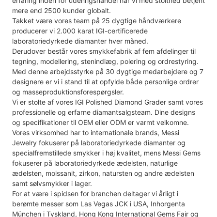
erfaring inden for udenrigshandel har vi med stolthed betjent
mere end 2500 kunder globalt.
Takket være vores team på 25 dygtige håndværkere
producerer vi 2.000 karat IGI-certificerede
laboratoriedyrkede diamanter hver måned.
Derudover består vores smykkefabrik af fem afdelinger til
tegning, modellering, stenindlæg, polering og ordrestyring.
Med denne arbejdsstyrke på 30 dygtige medarbejdere og 7
designere er vi i stand til at opfylde både personlige ordrer
og masseproduktionsforespørgsler.
Vi er stolte af vores IGI Polished Diamond Grader samt vores
professionelle og erfarne diamantsalgsteam. Dine designs
og specifikationer til OEM eller ODM er varmt velkomne.
Vores virksomhed har to internationale brands, Messi
Jewelry fokuserer på laboratoriedyrkede diamanter og
specialfremstillede smykker i høj kvalitet, mens Messi Gems
fokuserer på laboratoriedyrkede ædelsten, naturlige
ædelsten, moissanit, zirkon, natursten og andre ædelsten
samt sølvsmykker i lager.
For at være i spidsen for branchen deltager vi årligt i
berømte messer som Las Vegas JCK i USA, Inhorgenta
München i Tyskland, Hong Kong International Gems Fair og