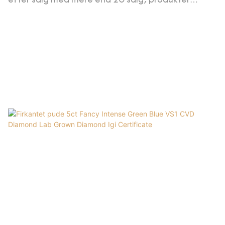
efter salg med mere end 20 salg, produkter
Knowleege in Diamonds/Gemstones/Smykker og
rådgivning om toldklarering leveres, bekendt med
smykketendenser.