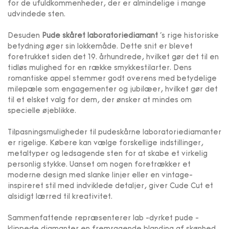
for de ufuldkommenheder, der er almindelige i mange
udvindede sten.
Desuden
Pude skåret laboratoriediamant
's rige historiske
betydning øger sin lokkemåde. Dette snit er blevet
foretrukket siden det 19. århundrede, hvilket gør det til en
tidløs mulighed for en række smykkestilarter. Dens
romantiske appel stemmer godt overens med betydelige
milepæle som engagementer og jubilæer, hvilket gør det
til et elsket valg for dem, der ønsker at mindes om
specielle øjeblikke.
Tilpasningsmuligheder til pudeskårne laboratoriediamanter
er rigelige. Købere kan vælge forskellige indstillinger,
metaltyper og ledsagende sten for at skabe et virkelig
personlig stykke. Uanset om nogen foretrækker et
moderne design med slanke linjer eller en vintage-
inspireret stil med indviklede detaljer, giver Cude Cut et
alsidigt lærred til kreativitet.
Sammenfattende repræsenterer lab -dyrket pude -