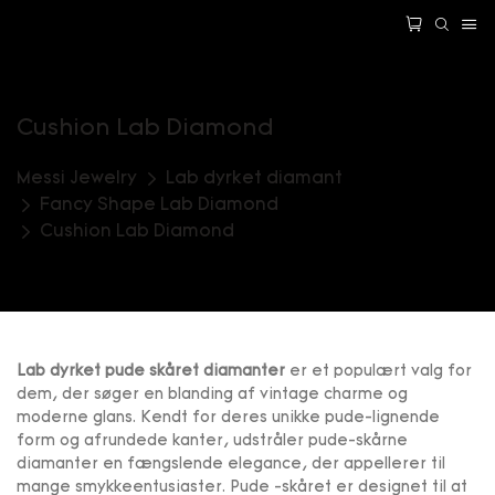
Cushion Lab Diamond
Messi Jewelry
Lab dyrket diamant
Fancy Shape Lab Diamond
Cushion Lab Diamond
Lab dyrket pude skåret diamanter
er et populært valg for
dem, der søger en blanding af vintage charme og
moderne glans. Kendt for deres unikke pude-lignende
form og afrundede kanter, udstråler pude-skårne
diamanter en fængslende elegance, der appellerer til
mange smykkeentusiaster. Pude -skåret er designet til at