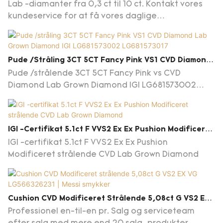
Diamond IGI Certifikat
Lab -diamanter fra 0,3 ct til 10 ct. Kontakt vores
kundeservice for at få vores daglige
opdateringsdiamantliste
Pude /stråling 3CT 5CT Fancy Pink VS1 CVD Diamond
Lab Grown Diamond IGI LG681573002 LG681573017
Pude /strålende 3CT 5CT Fancy Pink vs CVD
Diamond Lab Grown Diamond IGI LG681573002
LG681573017 LG681573023 LG686501537
LG686501560 LG686501842 LG686501888
IGI -certifikat 5.1ct F VVS2 Ex Ex Pushion Modificeret
Strålende CVD Lab Grown Diamond
IGI -certifikat 5.1ct F VVS2 Ex Ex Pushion
Modificeret strålende CVD Lab Grown Diamond
Cushion CVD Modificeret Strålende 5,08ct G VS2 EX
VG LG566326231 | Messi Smykker
Professionel en-til-en pr. Salg og serviceteam