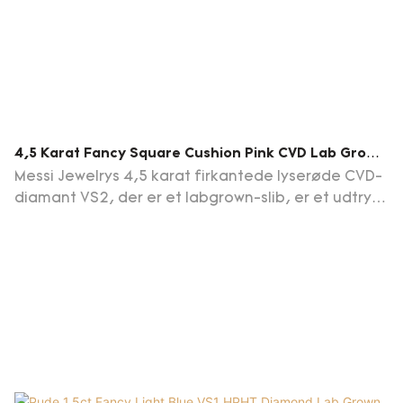
4,5 Karat Fancy Square Cushion Pink CVD Lab Grown
Diamond VS2 IGI-Certifikat
Messi Jewelrys 4,5 karat firkantede lyserøde CVD-
diamant VS2, der er et labgrown-slib, er et udtryk
for elegance og sofistikering. Med sin unikke
firkantede slibning fremviser denne diamant en
smuk blanding af vintage charme og moderne
appel.