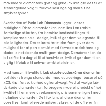
maksimere diamantens gnist og glans, hvilket gør det til et
fremragende valg til forlovelsesringe og andre fine
smykkestykker.
Skønheden af
Pude Lab Diamonds
ligger i deres
alsidighed. Disse diamanter kan indstilles i en række
forskellige stilarter, fra klassiske kastindstillinger til
komplicerede halo -design, hvilket gør dem velegnede til
alle lejligheder. Deres karakteristiske form giver dem
mulighed for at parre smukt med farvede ædelstene og
skabe iøjnefaldende multi-gem-design. Derudover kan de
let skifte fra dagtøj til aftenstykker, hvilket gør dem til en
vigtig tilføjelse til enhver smykkekollektion.
Med hensyn til kvalitet,
Lab skabte pudeskårne diamanter
opfylder strenge standarder med evalueringer baseret på
4CS: klip, farve, klarhed og karatvægt. Ved at vælge lab-
dyrkede diamanter kan forbrugere nyde et produkt af høj
kvalitet til en mere overkommelig pris sammenlignet med
naturlige diamanter. Det faktum, at disse diamanter
oprettes i kontrollerede miljøer, sikrer, at de ofte er fri