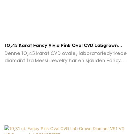
10,45 Karat Fancy Vivid Pink Oval CVD Labgrown
Diamant VS1 EX EX LG687504820 Engrospris
Denne 10,45 karat CVD ovale, laboratoriedyrkede
diamant fra Messi Jewelry har en sjælden Fancy
Vivid Pink-farve, den højeste farveintensitetsgrad,
med VS1-klarhed og EX/EX-slibning/polering.