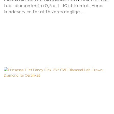
Diamant Lab Dyrket Diamant Agl Certifikat
Lab -diamanter fra 0,3 ct til 10 ct. Kontakt vores
kundeservice for at få vores daglige
opdateringsdiamantliste