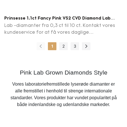
Prinsesse 1.1ct Fancy Pink VS2 CVD Diamond Lab
Grown Diamond Igi Certifikat
Lab -diamanter fra 0,3 ct til 10 ct. Kontakt vores
kundeservice for at få vores daglige
opdateringsdiamantliste
1
2
3
Pink Lab Grown Diamonds Style
Vores
laboratoriefremstillede lyserøde diamanter
er
alle fremstillet i henhold til strenge internationale
standarder. Vores produkter har vundet popularitet på
både indenlandske og udenlandske markeder.