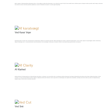
Når du vælger en laboratoriedyrket diamantrosa farve, er det vigtigt at vurdere farveintensiteten, som varierer fra svag til livlig. En mere udtalt nuance indikerer typisk overlegen kvalitet og større værdi. Vælg en intensitet,
der stemmer overens med dine æstetiske præferencer, da det vil forbedre dit smykke's visuelle appel betydeligt.
Ved Karat Vejer
Karatvægt spiller en kritisk rolle i bestemmelsen af ​​diamantens størrelse og samlede udseende. Større karatvægte kan skabe en slående tilstedeværelse, mens mindre vægte kan legemliggøre subtile sofistikering.
Vælg en karatvægt, der er i overensstemmelse med din æstetiske vision og budget, hvilket giver en balance mellem visuel påvirkning og økonomiske overvejelser.
Af Klarhed
Klarhed refererer til tilstedeværelsen af ​​indeslutninger eller pletter i en diamant, som kan påvirke dens overordnede skønhed. Diamanter med højere klarhedsklassificeringer udviser færre ufuldkommenheder, hvilket
resulterer i en mere lysende ædelsten. Når du vælger en labgrown-udviklet pink diamant, skal du sigte efter en klarhedsgrad, der opfylder dine standarder, samtidig med at den holder sig inden for budgetmæssige
begrænsninger, hvilket sikrer et storslået udseende.
Ved Snit