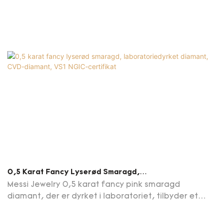
0,5 Karat Fancy Lyserød Smaragd,
Laboratoriedyrket Diamant, CVD-Diamant, VS1 NGIC-
Messi Jewelry 0,5 karat fancy pink smaragd
Certifikat
diamant, der er dyrket i laboratoriet, tilbyder et
bæredygtigt og konfliktfrit alternativ til naturlige