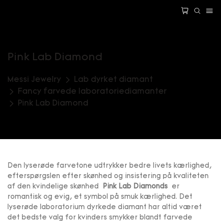
Pink Lab Diamond
Messi Jewelry
Lab dyrket diamant
Fancy farvede laboratoriediamanter
Pink Lab Diamond
Den lyserøde farvetone udtrykker bedre livets kærlighed,
efterspørgslen efter skønhed og insistering på kvaliteten
af ​​den kvindelige skønhed
Pink Lab Diamonds
er
romantisk og evig, et symbol på smuk kærlighed. Det
lyserøde laboratorium dyrkede diamant har altid været
det bedste valg for kvinders smykker blandt farvede