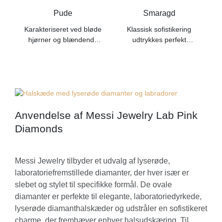
Pude
Smaragd
Karakteriseret ved bløde
Klassisk sofistikering
hjørner og blændende
udtrykkes perfekt
glans, lyser puden med
gennem dristige linjer og
M
varme og elegance
præcise facetter, der
s
udstråler den ædle aura i
smaragdskåret
Anvendelse af Messi Jewelry
Lab Pink
Diamonds
Messi Jewelry tilbyder et udvalg af lyserøde,
laboratoriefremstillede diamanter, der hver især er
slebet og stylet til specifikke formål. De ovale
diamanter er perfekte til elegante, laboratoriedyrkede,
lyserøde diamanthalskæder og udstråler en sofistikeret
charme, der fremhæver enhver halsudskæring. Til