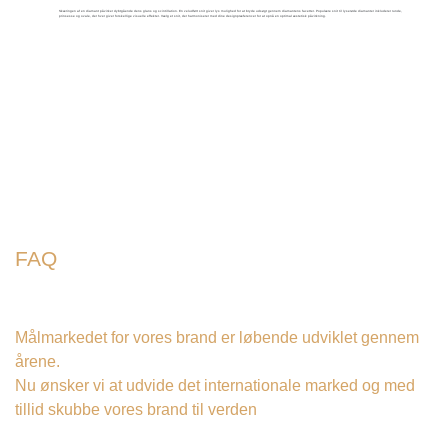
Skæringen af ​​en diamant påvirker dybtgående dens glans og scintillation. En veludført snit giver lys mulighed for at bryde udsøgt gennem diamantens facetter. Populære snit til lyserøde diamanter inkluderer runde,
prinsesse og ovale, der hver giver forskellige visuelle effekter. Vælg et snit, der harmoniserer med dine designpræferencer for at opnå en optimal æstetisk påvirkning.
FAQ
Målmarkedet for vores brand er løbende udviklet gennem
årene.
Nu ønsker vi at udvide det internationale marked og med
tillid skubbe vores brand til verden