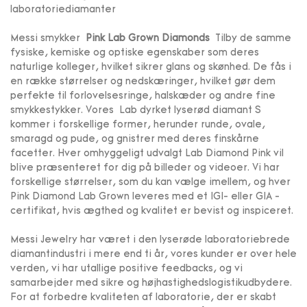
laboratoriediamanter
Messi smykker
Pink Lab Grown Diamonds
Tilby de samme
fysiske, kemiske og optiske egenskaber som deres
naturlige kolleger, hvilket sikrer glans og skønhed. De fås i
en række størrelser og nedskæringer, hvilket gør dem
perfekte til forlovelsesringe, halskæder og andre fine
smykkestykker. Vores
Lab dyrket lyserød diamant
S
kommer i forskellige former, herunder runde, ovale,
smaragd og pude, og gnistrer med deres finskårne
facetter. Hver omhyggeligt udvalgt Lab Diamond Pink vil
blive præsenteret for dig på billeder og videoer. Vi har
forskellige størrelser, som du kan vælge imellem, og hver
Pink Diamond Lab Grown leveres med et IGI- eller GIA -
certifikat, hvis ægthed og kvalitet er bevist og inspiceret.
Messi Jewelry har været i den lyserøde laboratoriebrede
diamantindustri i mere end ti år, vores kunder er over hele
verden, vi har utallige positive feedbacks, og vi
samarbejder med sikre og højhastighedslogistikudbydere.
For at forbedre kvaliteten af ​​laboratorie, der er skabt