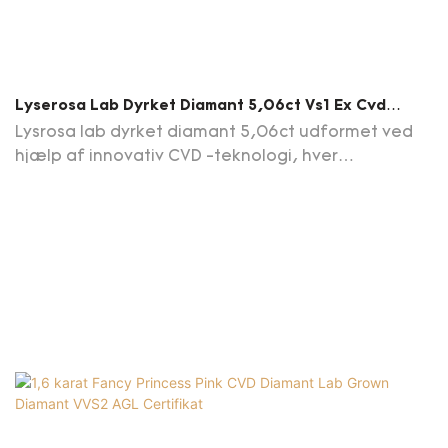
Lyserosa Lab Dyrket Diamant 5,06ct Vs1 Ex Cvd
Diamant Med Certifikat
Lysrosa lab dyrket diamant 5,06ct udformet ved
hjælp af innovativ CVD -teknologi, hver
laboratorium dyrket diamant dyrkes omhyggeligt
til perfektion og udstråler en lysende lyserød
farvetone. Messi Jewelry Pink Lab skabte
diamanter fra 0,3 CT til 10 CT, der tilbyder den
upåklagelige løsning for kunderne. Kontakt vores
kundeservice for at få vores daglige
opdateringsdiamantliste