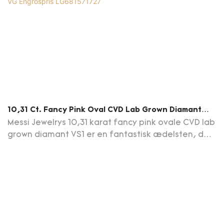
10,31 Ct. Fancy Pink Oval CVD Lab Grown Diamant
VS1 VG VG Engrospris LG681571727
Messi Jewelrys 10,31 karat fancy pink ovale CVD lab
grown diamant VS1 er en fantastisk ædelsten, der
imponerer med sin unikke farve og exceptionelle
kvalitet. Med en klarhedsgrad på VS1 har den
minimale indeslutninger, hvilket sikrer et klart og
strålende udseende.