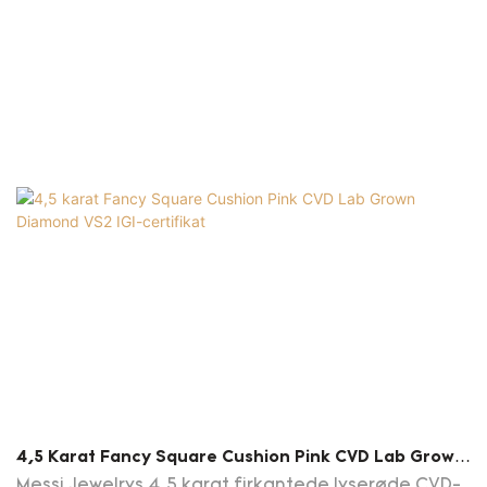
diamanter. Dens smaragdslibning fremhæver
skarpe, geometriske facetter, der forstærker den
levende fancy pink nuance, mens VS1
klarhedsgraden sikrer minimale indeslutninger for
en vedvarende glans.
4,5 Karat Fancy Square Cushion Pink CVD Lab Grown
Diamond VS2 IGI-Certifikat
Messi Jewelrys 4,5 karat firkantede lyserøde CVD-