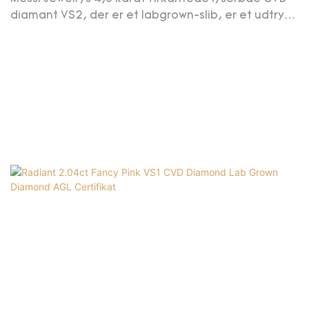
diamant VS2, der er et labgrown-slib, er et udtryk
for elegance og sofistikering. Med sin unikke
firkantede slibning fremviser denne diamant en
smuk blanding af vintage charme og moderne
appel.