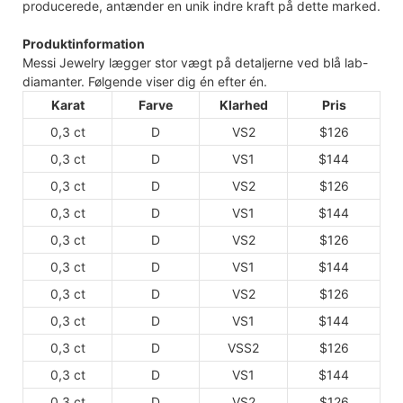
producerede, antænder en unik indre kraft på dette marked.
Produktinformation
Messi Jewelry lægger stor vægt på detaljerne ved blå lab-
diamanter. Følgende viser dig én efter én.
Karat
Farve
Klarhed
Pris
0,3 ct
D
VS2
$126
0,3 ct
D
VS1
$144
0,3 ct
D
VS2
$126
0,3 ct
D
VS1
$144
0,3 ct
D
VS2
$126
0,3 ct
D
VS1
$144
0,3 ct
D
VS2
$126
0,3 ct
D
VS1
$144
0,3 ct
D
VSS2
$126
0,3 ct
D
VS1
$144
0,3 ct
D
VS2
$126