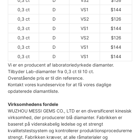
0,3 ct
D
VS2
$126
0,3 ct
D
VS1
$144
0,3 ct
D
VS2
$126
0,3 ct
D
VS1
$144
0,3 ct
D
VS2
$126
0,3 ct
D
VS1
$144
0,3 ct
D
VS1
$144
Vi er en producent af laboratoriedyrkede diamanter.
Tilbyder Lab-diamanter fra 0,3 ct til 10 ct.
Ovenstående pris er til din reference.
Kontakt vores kundeservice for at få vores daglige
opdaterede diamantliste.
Virksomhedens fordele
WUZHOU MESSI GEMS CO., LTD er en diversificeret kinesisk
virksomhed, der producerer blå diamanter. Fabrikken er
baseret på videnskabelig ledelse og et strengt
kvalitetstestsystem og kontrollerer produktionsprocedurerne
strengt. Fabrikken kræver, at alle råmaterialer og