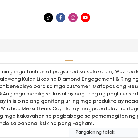
ming mga tauhan at pagsunod sa kalakaran, Wuzhou Me
 Dalawang Kulay Likas na Diamond Engagement & Ring n
t benepisyo para sa mga customer. Matapos ang Messi 
 Ang mga mahilig sa kasal ay nag -ring ng pagluluns
ay iniisip na ang ganitong uri ng mga produkto ay na
 Wuzhou Messi Gems Co, Ltd. ay magpapatuloy na itagu
riling mga kakayahan sa pagbabago sa pamamagitan ng p
do sa pananaliksik na pang -agham.
Pangalan ng tatak: