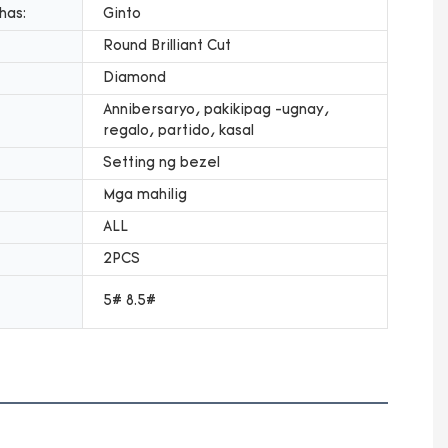
has:
Ginto
Round Brilliant Cut
Diamond
Annibersaryo, pakikipag -ugnay,
regalo, partido, kasal
Setting ng bezel
Mga mahilig
ALL
2PCS
5# 8.5#