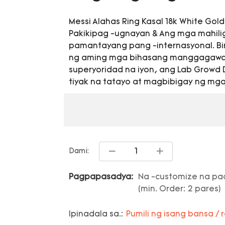
Messi Alahas Ring Kasal 18k White Gol
Pakikipag -ugnayan & Ang mga mahili
pamantayang pang -internasyonal. Bin
ng aming mga bihasang manggagawa
superyoridad na iyon, ang Lab Growd
tiyak na tatayo at magbibigay ng mg
Dami:
Pagpapasadya:
Na -customize na pac
(min. Order: 2 pares)
Ipinadala sa.:
Pumili ng isang bansa / 