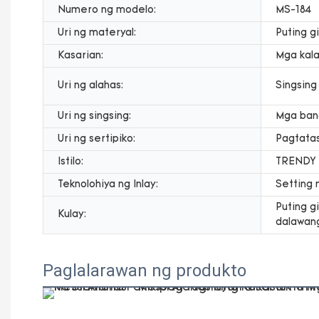
Numero ng modelo:
MS-184
Uri ng materyal:
Puting g
Kasarian:
Mga kala
Uri ng alahas:
Singsing
Uri ng singsing:
Mga band
Uri ng sertipiko:
Pagtatas
Istilo:
TRENDY
Teknolohiya ng Inlay:
Setting 
Puting g
Kulay:
dalawang
Paglalarawan ng produkto