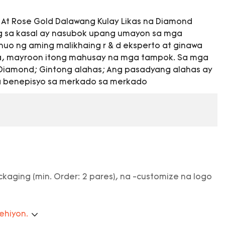
d At Rose Gold Dalawang Kulay Likas na Diamond
g sa kasal ay nasubok upang umayon sa mga
uo ng aming malikhaing r & d eksperto at ginawa
, mayroon itong mahusay na mga tampok. Sa mga
 Diamond; Gintong alahas; Ang pasadyang alahas ay
a benepisyo sa merkado sa merkado
kaging (min. Order: 2 pares), na -customize na logo
rehiyon.