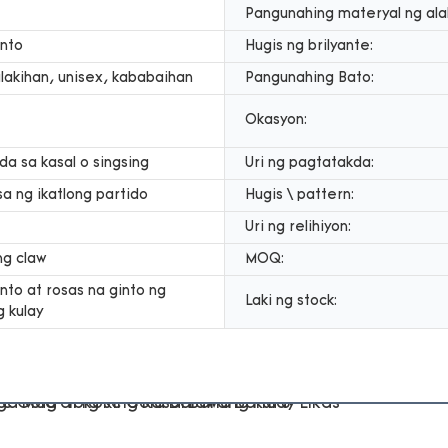
Pangunahing materyal ng ala
into
Hugis ng brilyante:
lakihan, unisex, kababaihan
Pangunahing Bato:
Okasyon:
a sa kasal o singsing
Uri ng pagtatakda:
a ng ikatlong partido
Hugis \ pattern:
Uri ng relihiyon:
ng claw
MOQ:
into at rosas na ginto ng
Laki ng stock:
 kulay