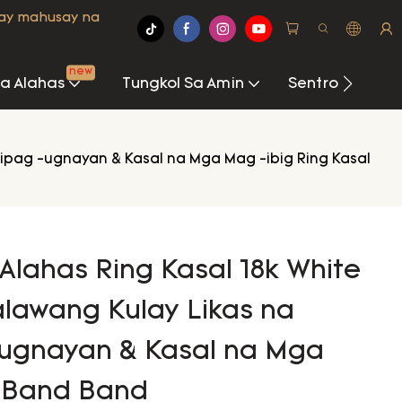
may mahusay na
new
Na Alahas
Tungkol Sa Amin
Sentro Ng Imp
kipag -ugnayan & Kasal na Mga Mag -ibig Ring Kasal
 Alahas Ring Kasal 18k White
alawang Kulay Likas na
-ugnayan & Kasal na Mga
l Band Band