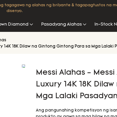
ng tagagawa ng alahas ng brilyante & tagapagtustos na 
disenyo.
own Diamond
Pasadyang Alahas
In-Stock 
has
ry 14K 18K Dilaw na Gintong Gintong Para sa Mga Lalaki
Messi Alahas - Messi
Luxury 14K 18K Dilaw
Mga Lalaki Pasadyan
Ang pangunahing kompetisyon ng isa
produkto ay gawa sa mga hilaw na m