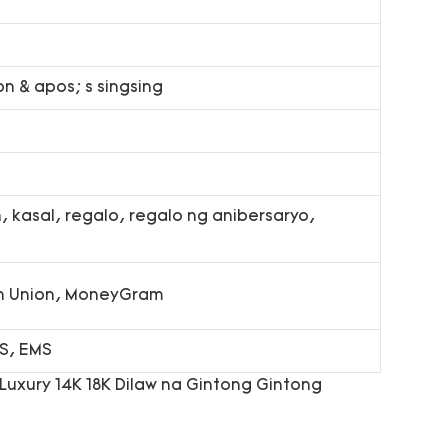
on & apos; s singsing
 kasal, regalo, regalo ng anibersaryo,
rn Union, MoneyGram
PS, EMS