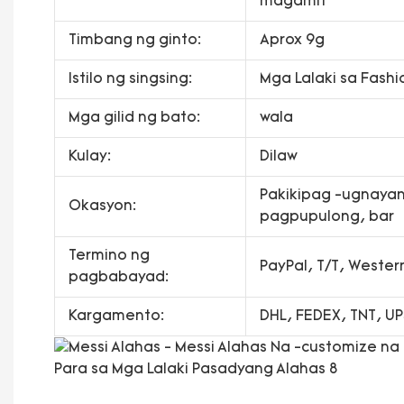
magamit
Timbang ng ginto:
Aprox 9g
Istilo ng singsing:
Mga Lalaki sa Fashi
Mga gilid ng bato:
wala
Kulay:
Dilaw
Pakikipag -ugnayan,
Okasyon:
pagpupulong, bar
Termino ng
PayPal, T/T, Weste
pagbabayad:
Kargamento:
DHL, FEDEX, TNT, U