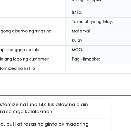
Uri ng sertipiko:
Istilo:
Teknolohiya ng Inlay:
gong disenyo ng singsing
Materyal:
Kulay:
p -tanggap na laki
MOQ:
n ang logo ng customer
Pag -iimpake:
omized na Estilo
stomize na luho 14k 18k dilaw na plain
ara sa mga kalalakihan
to, puti at rosas na ginto ay maaaring