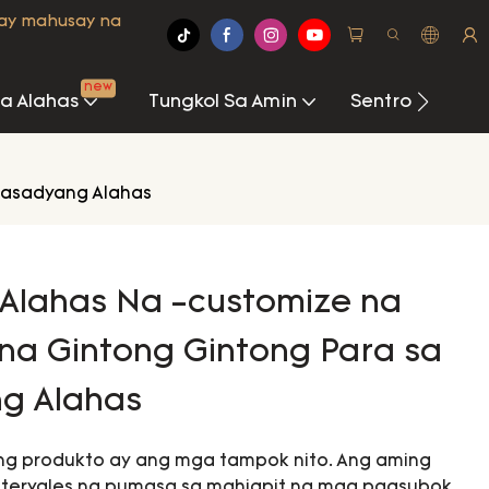
may mahusay na
new
Na Alahas
Tungkol Sa Amin
Sentro Ng Imp
 Pasadyang Alahas
 Alahas Na -customize na
 na Gintong Gintong Para sa
g Alahas
ng produkto ay ang mga tampok nito. Ang aming
ateryales na pumasa sa mahigpit na mga pagsubok