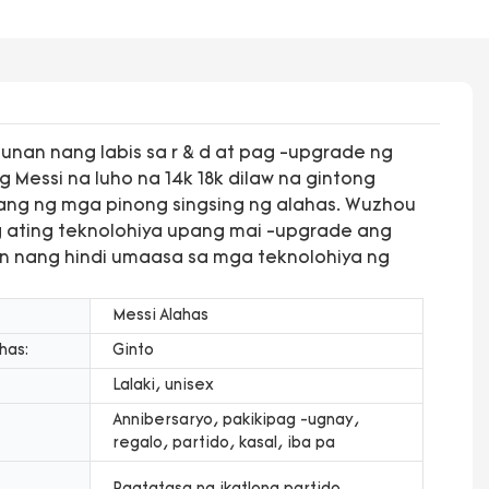
unan nang labis sa r & d at pag -upgrade ng
 Messi na luho na 14k 18k dilaw na gintong
lang ng mga pinong singsing ng alahas. Wuzhou
ng ating teknolohiya upang mai -upgrade ang
n nang hindi umaasa sa mga teknolohiya ng
Messi Alahas
has:
Ginto
Lalaki, unisex
Annibersaryo, pakikipag -ugnay,
regalo, partido, kasal, iba pa