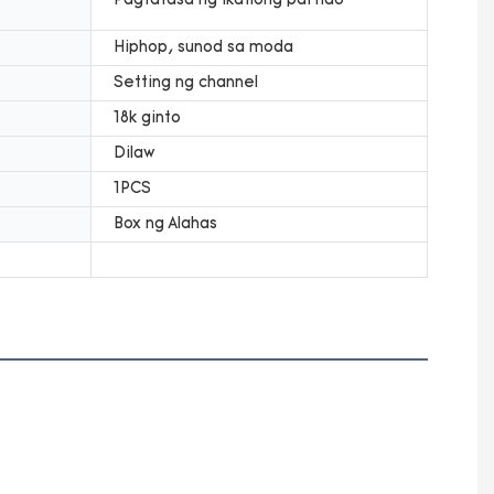
Pagtatasa ng ikatlong partido
Hiphop, sunod sa moda
Setting ng channel
18k ginto
Dilaw
1PCS
Box ng Alahas