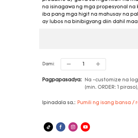
na isinagawa ng mga propesyonal na 
iba pang mga higit na mahusay na pak
ay lubos na binibigyang diin dahil ma
Dami:
Pagpapasadya:
Na -customize na log
(min. ORDER: 1 piraso)
Ipinadala sa.:
Pumili ng isang bansa / 