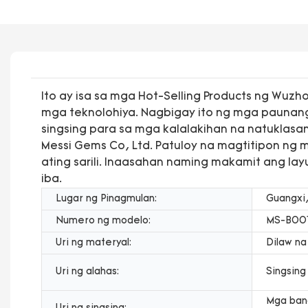
Ito ay isa sa mga Hot-Selling Products ng Wuz
mga teknolohiya. Nagbigay ito ng mga paunang r
singsing para sa mga kalalakihan na natuklasa
Messi Gems Co, Ltd. Patuloy na magtitipon ng 
ating sarili. Inaasahan naming makamit ang l
iba.
Lugar ng Pinagmulan:
Guangxi,
Numero ng modelo:
MS-B00
Uri ng materyal:
Dilaw na
Uri ng alahas:
Singsing
Mga band