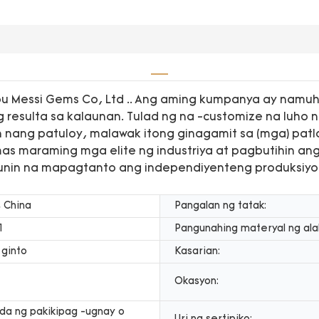
hou Messi Gems Co, Ltd .. Ang aming kumpanya ay namuh
esulta sa kalaunan. Tulad ng na -customize na luho ng
n nang patuloy, malawak itong ginagamit sa (mga) pat
mas maraming mga elite ng industriya at pagbutihin a
ayunin na mapagtanto ang independiyenteng produksiyo
 China
Pangalan ng tatak:
1
Pangunahing materyal ng ala
 ginto
Kasarian:
Okasyon:
a ng pakikipag -ugnay o