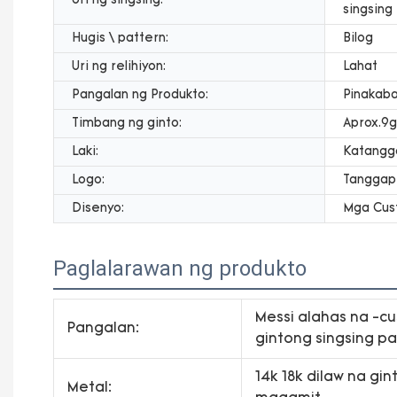
Uri ng singsing:
singsing
Hugis \ pattern:
Bilog
Uri ng relihiyon:
Lahat
Pangalan ng Produkto:
Pinakaba
Timbang ng ginto:
Aprox.9g
Laki:
Katangga
Logo:
Tanggapi
Disenyo:
Mga Cust
Paglalarawan ng produkto
Messi alahas na -cu
Pangalan:
gintong singsing p
14k 18k dilaw na gin
Metal: