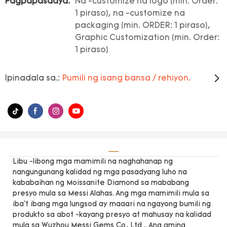
Pagpapasadya:
Na -customize na logo (min. Order:
1 piraso), na -customize na
packaging (min. ORDER: 1 piraso),
Graphic Customization (min. Order:
1 piraso)
Ipinadala sa.:
Pumili ng isang bansa / rehiyon.
Libu -libong mga mamimili na naghahanap ng
nangungunang kalidad ng mga pasadyang luho na
kababaihan ng Moissanite Diamond sa mababang
presyo mula sa Messi Alahas. Ang mga mamimili mula sa
iba't ibang mga lungsod ay maaari na ngayong bumili ng
produkto sa abot -kayang presyo at mahusay na kalidad
mula sa Wuzhou Messi Gems Co, Ltd .. Ang aming