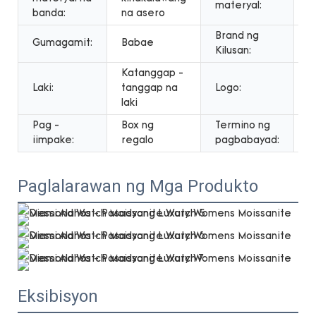
materyal:
banda:
na asero
n
Brand ng
Gumagamit:
Babae
E
Kilusan:
Katanggap -
T
Laki:
tanggap na
Logo:
a
laki
c
Pag -
Box ng
Termino ng
T
iimpake:
regalo
pagbabayad:
Paglalarawan ng Mga Produkto
Eksibisyon