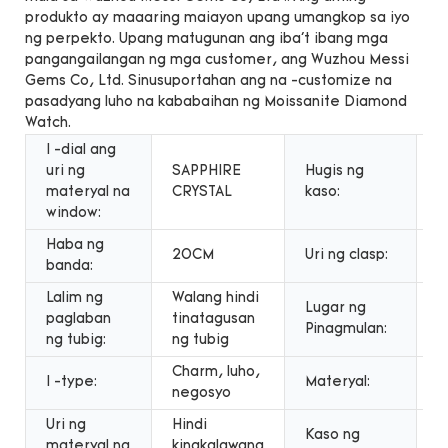
produkto ay maaaring maiayon upang umangkop sa iyo
ng perpekto. Upang matugunan ang iba't ibang mga
pangangailangan ng mga customer, ang Wuzhou Messi
Gems Co, Ltd. Sinusuportahan ang na -customize na
pasadyang luho na kababaihan ng Moissanite Diamond
Watch.
I -dial ang
uri ng
SAPPHIRE
Hugis ng
B
materyal na
CRYSTAL
kaso:
window:
Haba ng
20CM
Uri ng clasp:
B
banda:
Lalim ng
Walang hindi
Lugar ng
paglaban
tinatagusan
T
Pinagmulan:
ng tubig:
ng tubig
Charm, luho,
I -type:
Materyal:
H
negosyo
Uri ng
Hindi
H
Kaso ng
materyal na
kinakalawang
k