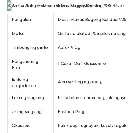
Pangalan:
Messi Alahas Bagong Kalidad 925 Sil
Metal:
Ginto na plated 925 pilak na singsin
Timbang ng ginto:
Aprox 9.0g
Pangunahing
1 Carat Def Moissanite
Bato:
Istilo ng
4 na setting ng prong
pagtatakda:
Laki ng singsing:
Pls sabihin sa amin ang laki ng iyong 
Uri ng singsing:
Fashion Ring
Okasyon:
Pakikipag -ugnayan, kasal, regalo, r