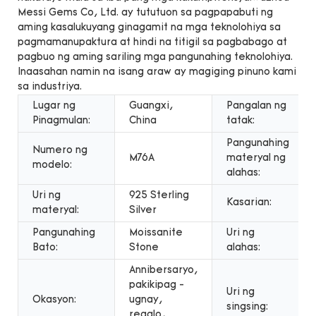
Messi Gems Co, Ltd. ay tututuon sa pagpapabuti ng
aming kasalukuyang ginagamit na mga teknolohiya sa
pagmamanupaktura at hindi na titigil sa pagbabago at
pagbuo ng aming sariling mga pangunahing teknolohiya.
Inaasahan namin na isang araw ay magiging pinuno kami
sa industriya.
Lugar ng
Guangxi,
Pangalan ng
Pinagmulan:
China
tatak:
Pangunahing
Numero ng
M76A
materyal ng
modelo:
alahas:
Uri ng
925 Sterling
Kasarian:
materyal:
Silver
Pangunahing
Moissanite
Uri ng
Bato:
Stone
alahas:
Annibersaryo,
pakikipag -
Uri ng
Okasyon:
ugnay,
singsing:
regalo,