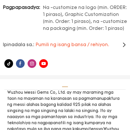
Pagpapasadya:
Na -customize na logo (min. ORDER:
1 piraso), Graphic Customization
(min. Order: 1 piraso), na -customize
na packaging (min. Order: 1 piraso)
Ipinadala sa.:
Pumili ng isang bansa / rehiyon.
Wuzhou Messi Gems Co, Ltd. ay may maraming mga
taon na mayaman na karanasan sa pagmamanupaktura
ng messi alahas bagong kalidad 925 pilak na alahas
singsing na mga singsing na lalaki na singsing. Ito ay
naaayon sa mga pamantayan sa industriya. Ito ay mga
teknolohiya na nagpapanatili ng isang kumpanya na
nakatayo mula sa iba pang mga kakumpitensya.Wuzhou