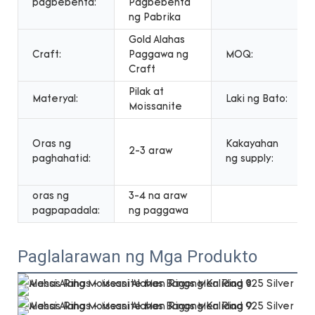
pagbebenta:
Pagbebenta
ng Pabrika
Gold Alahas
Craft:
Paggawa ng
MOQ:
Craft
Pilak at
Materyal:
Laki ng Bato:
Moissanite
Oras ng
Kakayahan
2-3 araw
paghahatid:
ng supply:
oras ng
3-4 na araw
pagpapadala:
ng paggawa
Paglalarawan ng Mga Produkto