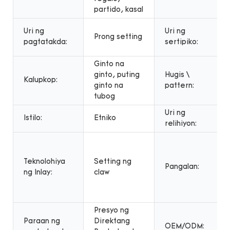
partido, kasal
Uri ng
Uri ng
Prong setting
pagtatakda:
sertipiko:
Ginto na
ginto, puting
Hugis \
Kalupkop:
ginto na
pattern:
tubog
Uri ng
Istilo:
Etniko
relihiyon:
Teknolohiya
Setting ng
Pangalan:
ng Inlay:
claw
Presyo ng
Paraan ng
Direktang
OEM/ODM: