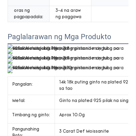
oras ng
3-4 na araw
pagpapadala:
ng paggawa
Paglalarawan ng Mga Produkto
14k 18k puting ginto na plated 925si
Pangalan:
sa tao
Metal:
Ginto na plated 925 pilak na singsin
Timbang ng ginto:
Aprox 10.0g
Pangunahing
3 Carat Def Moissanite
Bato: