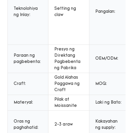
Teknolohiya
Setting ng
Pangalan:
ng Inlay:
claw
Presyo ng
Paraan ng
Direktang
OEM/ODM:
pagbebenta:
Pagbebenta
ng Pabrika
Gold Alahas
Craft:
Paggawa ng
MOQ:
Craft
Pilak at
Materyal:
Laki ng Bato:
Moissanite
Oras ng
Kakayahan
2-3 araw
paghahatid:
ng supply: