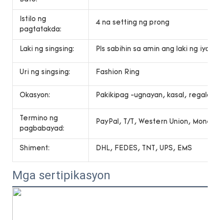
Istilo ng
4 na setting ng prong
pagtatakda:
Laki ng singsing:
Pls sabihin sa amin ang laki ng iyong 
Uri ng singsing:
Fashion Ring
Okasyon:
Pakikipag -ugnayan, kasal, regalo, r
Termino ng
PayPal, T/T, Western Union, Money
pagbabayad:
Shiment:
DHL, FEDES, TNT, UPS, EMS
Mga sertipikasyon