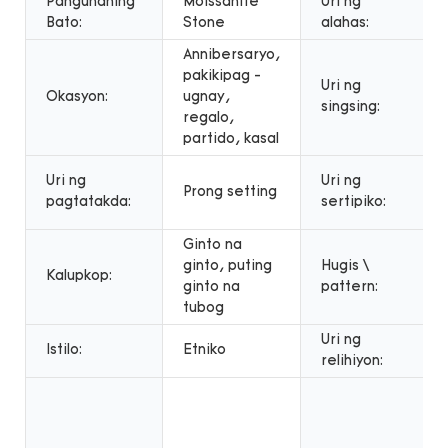
Pangunahing
Moissanite
Uri ng
Bato:
Stone
alahas:
Annibersaryo,
pakikipag -
Uri ng
Okasyon:
ugnay,
singsing:
regalo,
partido, kasal
Uri ng
Uri ng
Prong setting
pagtatakda:
sertipiko:
Ginto na
ginto, puting
Hugis \
Kalupkop:
ginto na
pattern:
tubog
Uri ng
Istilo:
Etniko
relihiyon: