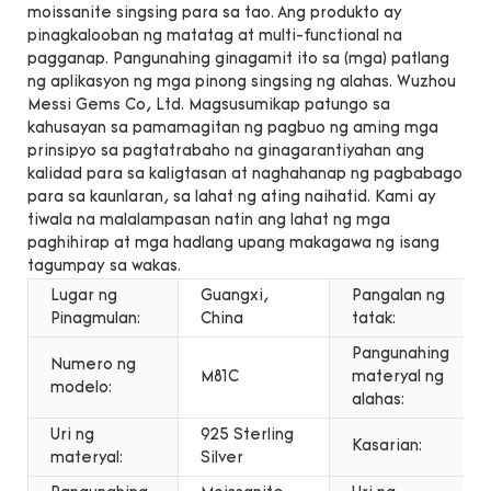
moissanite singsing para sa tao. Ang produkto ay
pinagkalooban ng matatag at multi-functional na
pagganap. Pangunahing ginagamit ito sa (mga) patlang
ng aplikasyon ng mga pinong singsing ng alahas. Wuzhou
Messi Gems Co, Ltd. Magsusumikap patungo sa
kahusayan sa pamamagitan ng pagbuo ng aming mga
prinsipyo sa pagtatrabaho na ginagarantiyahan ang
kalidad para sa kaligtasan at naghahanap ng pagbabago
para sa kaunlaran, sa lahat ng ating naihatid. Kami ay
tiwala na malalampasan natin ang lahat ng mga
paghihirap at mga hadlang upang makagawa ng isang
tagumpay sa wakas.
Lugar ng
Guangxi,
Pangalan ng
Pinagmulan:
China
tatak:
Pangunahing
Numero ng
M81C
materyal ng
modelo:
alahas:
Uri ng
925 Sterling
Kasarian:
materyal:
Silver