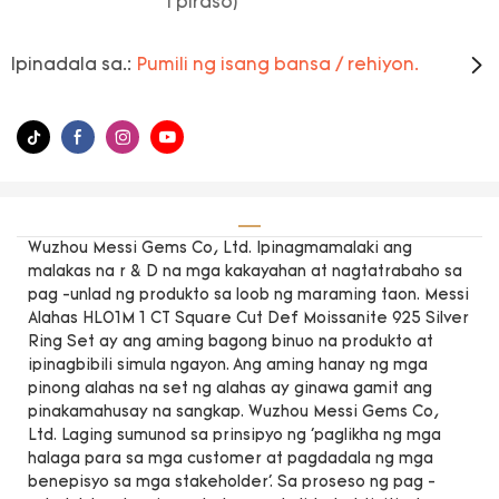
1 piraso)
Ipinadala sa.:
Pumili ng isang bansa / rehiyon.
Wuzhou Messi Gems Co, Ltd. Ipinagmamalaki ang
malakas na r & D na mga kakayahan at nagtatrabaho sa
pag -unlad ng produkto sa loob ng maraming taon. Messi
Alahas HL01M 1 CT Square Cut Def Moissanite 925 Silver
Ring Set ay ang aming bagong binuo na produkto at
ipinagbibili simula ngayon. Ang aming hanay ng mga
pinong alahas na set ng alahas ay ginawa gamit ang
pinakamahusay na sangkap. Wuzhou Messi Gems Co,
Ltd. Laging sumunod sa prinsipyo ng 'paglikha ng mga
halaga para sa mga customer at pagdadala ng mga
benepisyo sa mga stakeholder'. Sa proseso ng pag -