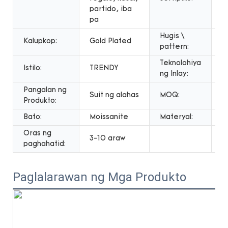
partido, iba
pa
Hugis \
Kalupkop:
Gold Plated
S
pattern:
Teknolohiya
Istilo:
TRENDY
S
ng Inlay:
Pangalan ng
Suit ng alahas
MOQ:
1
Produkto:
Bato:
Moissanite
Materyal:
9
Oras ng
3-10 araw
paghahatid:
Paglalarawan ng Mga Produkto