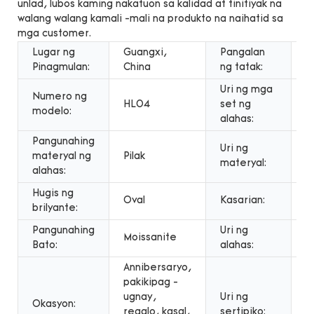
unlad, lubos kaming nakatuon sa kalidad at tinitiyak na
walang walang kamali -mali na produkto na naihatid sa
mga customer.
Lugar ng
Guangxi,
Pangalan
M
Pinagmulan:
China
ng tatak:
Uri ng mga
Numero ng
HL04
set ng
K
modelo:
alahas:
Pangunahing
Uri ng
materyal ng
Pilak
9
materyal:
alahas:
Hugis ng
Oval
Kasarian:
U
brilyante:
Pangunahing
Uri ng
Moissanite
M
Bato:
alahas:
Annibersaryo,
pakikipag -
ugnay,
Uri ng
P
Okasyon:
regalo, kasal,
sertipiko:
p