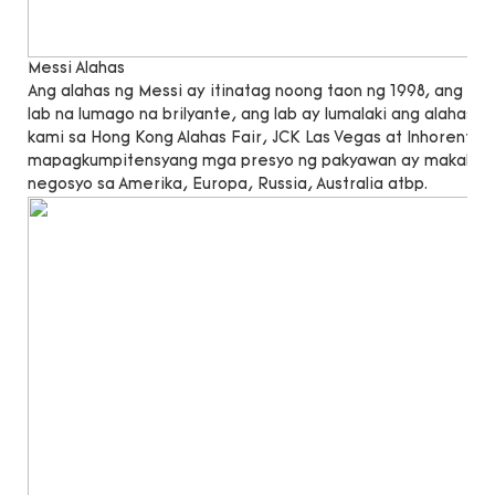
Messi Alahas
Ang alahas ng Messi ay itinatag noong taon ng 1998, ang 
lab na lumago na brilyante, ang lab ay lumalaki ang alahas n
kami sa Hong Kong Alahas Fair, JCK Las Vegas at Inhorenta
mapagkumpitensyang mga presyo ng pakyawan ay makakatu
negosyo sa Amerika, Europa, Russia, Australia atbp.