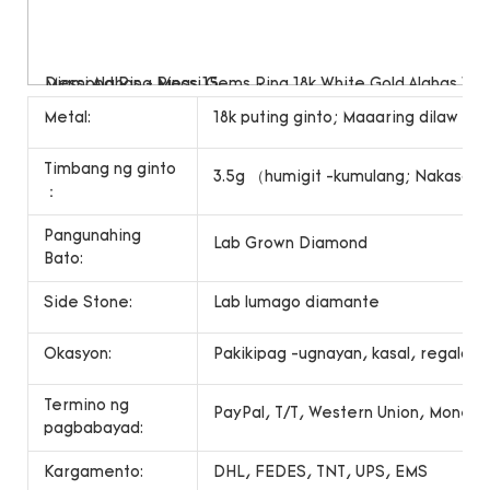
Metal:
18k puting ginto; Maaaring dilaw na 
Timbang ng ginto
3.5g （humigit -kumulang; Nakasalala
：
Pangunahing
Lab Grown Diamond
Bato:
Side Stone:
Lab lumago diamante
Okasyon:
Pakikipag -ugnayan, kasal, regalo, r
Termino ng
PayPal, T/T, Western Union, Money
pagbabayad:
Kargamento:
DHL, FEDES, TNT, UPS, EMS