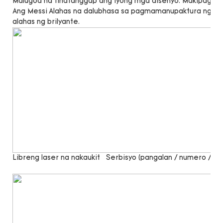
Malugod na tinatanggap ang iyong mga disenyo. Makipag -u
Ang Messi Alahas na dalubhasa sa pagmamanupaktura ng lab 
alahas ng brilyante.
Libreng laser na nakaukit
Serbisyo (pangalan / numero / sal