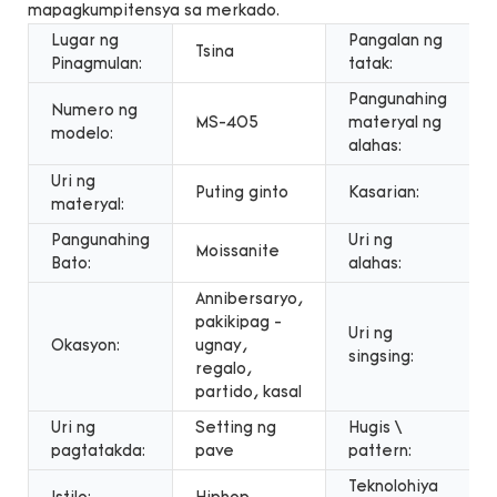
mapagkumpitensya sa merkado.
Lugar ng
Pangalan ng
Tsina
Pinagmulan:
tatak:
Pangunahing
Numero ng
MS-405
materyal ng
modelo:
alahas:
Uri ng
Puting ginto
Kasarian:
materyal:
Pangunahing
Uri ng
Moissanite
Bato:
alahas:
Annibersaryo,
pakikipag -
Uri ng
Okasyon:
ugnay,
singsing:
regalo,
partido, kasal
Uri ng
Setting ng
Hugis \
pagtatakda:
pave
pattern:
Teknolohiya