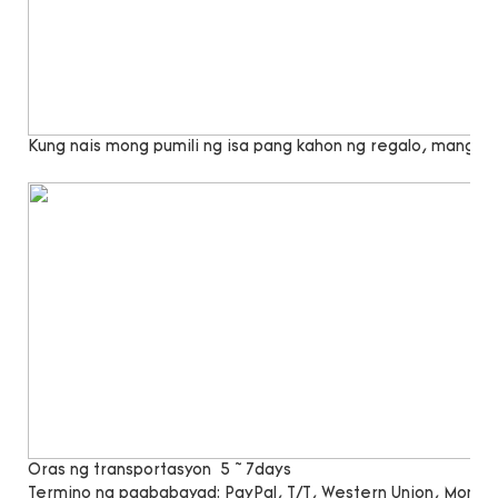
Kung nais mong pumili ng isa pang kahon ng regalo, mangya
Oras ng transportasyon
5 ~ 7days
Termino ng pagbabayad:
PayPal, T/T, Western Union, Mone