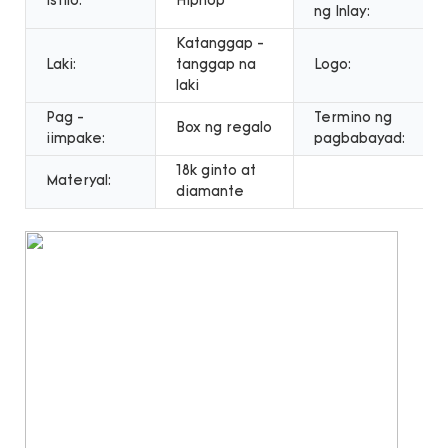
Istilo:
Hiphop
ng Inlay:
Katanggap -
Laki:
tanggap na
Logo:
laki
Pag -
Termino ng
Box ng regalo
iimpake:
pagbabayad:
18k ginto at
Materyal:
diamante