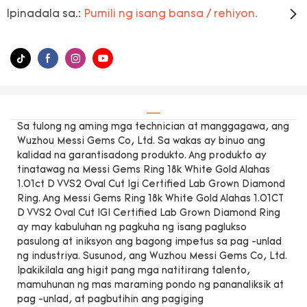
Ipinadala sa.:
Pumili ng isang bansa / rehiyon.
Sa tulong ng aming mga technician at manggagawa, ang
Wuzhou Messi Gems Co, Ltd. Sa wakas ay binuo ang
kalidad na garantisadong produkto. Ang produkto ay
tinatawag na Messi Gems Ring 18k White Gold Alahas
1.01ct D VVS2 Oval Cut Igi Certified Lab Grown Diamond
Ring. Ang Messi Gems Ring 18k White Gold Alahas 1.01CT
D VVS2 Oval Cut IGI Certified Lab Grown Diamond Ring
ay may kabuluhan ng pagkuha ng isang paglukso
pasulong at iniksyon ang bagong impetus sa pag -unlad
ng industriya. Susunod, ang Wuzhou Messi Gems Co, Ltd.
Ipakikilala ang higit pang mga natitirang talento,
mamuhunan ng mas maraming pondo ng pananaliksik at
pag -unlad, at pagbutihin ang pagiging