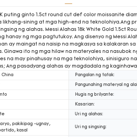
puting ginto 1.5ct round cut def color moissanite di
ikhang-sining at mga high-end na teknolohiya.Ang pr
ngsing ng alahas. Messi Alahas 18k White Gold 1.5ct Ro
g hanay ng mga pagtutukoy. Ang disenyo ng Messi Alaha
an ay maingat na naisip na magkasya sa kalakaran sa 
 Ginawa ito ng mga hilaw na materyales na nasubok n
 na may pinahusay na mga teknolohiya, sinisiguro n
has; Ang pasadyang alahas ay magdadala ng kaginhawa
 China
Pangalan ng tatak:
9
Pangunahing materyal ng ala
into
Hugis ng brilyante:
Kasarian:
te
Uri ng alahas:
aryo, pakikipag -ugnay,
Uri ng singsing:
partido, kasal