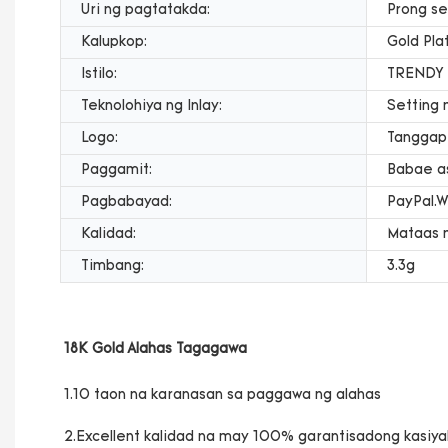
Uri ng pagtatakda:
Prong se
Kalupkop:
Gold Pla
Istilo:
TRENDY
Teknolohiya ng Inlay:
Setting 
Logo:
Tanggapi
Paggamit:
Babae a
Pagbabayad:
PayPal.W
Kalidad:
Mataas 
Timbang:
3.3g