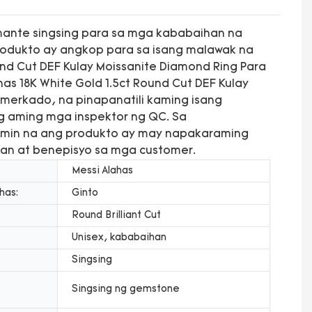
amante singsing para sa mga kababaihan na
odukto ay angkop para sa isang malawak na
und Cut DEF Kulay Moissanite Diamond Ring Para
s 18K White Gold 1.5ct Round Cut DEF Kulay
merkado, na pinapanatili kaming isang
g aming mga inspektor ng QC. Sa
amin na ang produkto ay may napakaraming
an at benepisyo sa mga customer.
Messi Alahas
has:
Ginto
Round Brilliant Cut
Unisex, kababaihan
Singsing
Singsing ng gemstone