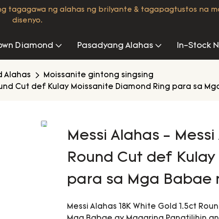
ng tagagawa ng alahas ng brilyante & tagapagtustos na 
disenyo.
own Diamond
Pasadyang Alahas
In-Stock 
d Alahas
Moissanite gintong singsing
Round Cut def Kulay Moissanite Diamond Ring para sa Mg
Messi Alahas - Messi 
Round Cut def Kulay
para sa Mga Babae n
Messi Alahas 18K White Gold 1.5ct Rou
Mga Babae ay Maaaring Panatilihin an