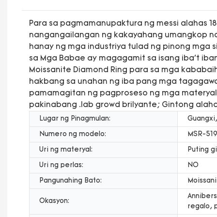
Para sa pagmamanupaktura ng messi alahas 18K 
nangangailangan ng kakayahang umangkop na l
hanay ng mga industriya tulad ng pinong mga si
sa Mga Babae ay magagamit sa isang iba't iban
Moissanite Diamond Ring para sa mga kababaih
hakbang sa unahan ng iba pang mga tagagawa.
pamamagitan ng pagproseso ng mga materyales
pakinabang .lab growd brilyante; Gintong ala
Lugar ng Pinagmulan:
Guangxi,
Numero ng modelo:
MSR-51
Uri ng materyal:
Puting g
Uri ng perlas:
NO
Pangunahing Bato:
Moissani
Annibers
Okasyon:
regalo, 