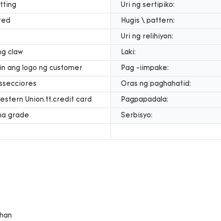
tting
Uri ng sertipiko:
ted
Hugis \ pattern:
Uri ng relihiyon:
ng claw
Laki:
n ang logo ng customer
Pag -iimpake:
ssecciores
Oras ng paghahatid:
estern Union.tt.credit card
Pagpapadala:
na grade
Serbisyo: