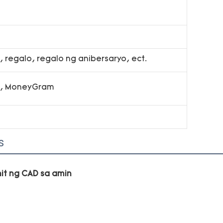
 regalo, regalo ng anibersaryo, ect.
on, MoneyGram
s