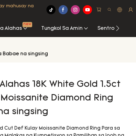
may mahusay na
new
Na Alahas
Tungkol Sa Amin
Sentro Ng Imp
a Babae na singsing
Alahas 18K White Gold 1.5ct
 Moissanite Diamond Ring
a singsing
nd Cut Def Kulay Moissanite Diamond Ring Para sa
g Malakas na Kumpetisyon sa Pamilihan sa loob ng